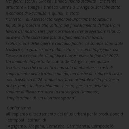
Nei giorni scorsi l’ SRR ed i sindaci hanno stabilito che l’ente
attuatore
– spiega il sindaco Carmelo D’Angelo-
sarebbe stato
il comune di Ravanusa e quindi è stato
richiesto all’Assessorato Regionale-Dipartimento Acqua e
Rifiuti di procedere alla voltura del finanziamento dell'opera in
favore del nostro ente, per riprendere l'iter progettuale relativo
all’avvio delle successive fasi di affidamento dei lavori,
realizzazione delle opere e collaudo finale. Le somme sono state
trasferite, la gara è stata pubblicata e, ci siamo impegnati con
l’assessore regionale di affidare i lavori entro la fine del 2022.
Un impianto importante-
conclude D’Angelo-
per questo
territorio perché consentirà non solo di abbattere i costi di
conferimento della frazione umida, ma anche di ridurre il costo
del trasporto ai 26 comuni dell’area orientale della provincia
di Agrigento. Inoltre abbiamo chiesto, per i residenti del
comune di Ravanusa, area in cui sorgerà l’impianto,
l’applicazione di un ulteriore sgravio”.
Conferiranno
all’ impianto di trattamento dei rifiuti urbani per la produzione d
i compost i comuni di
:
Agrigento, Aragona, Camastra, Cammarata, Campobello