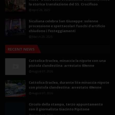
la storica translazione del SS. Crocifisso
April 28, 2025
Siculiana celebra San Giuseppe: solenne
processione e spettacolari fuochi d’artificio
chiudono i festeggiamenti
March 20, 2025
RECENT NEWS
Cattolica Eraclea, minaccia la nipote con una
pistola clandestina: arrestato 69enne
August 07, 2026
Cattolica Eraclea, durante lite minaccia nipote
con pistola clandestina: arrestato 69enne
August 07, 2026
Circolo della stampa, terzo appuntamento
con il giornalista Giacinto Pipitone
August 04, 2026