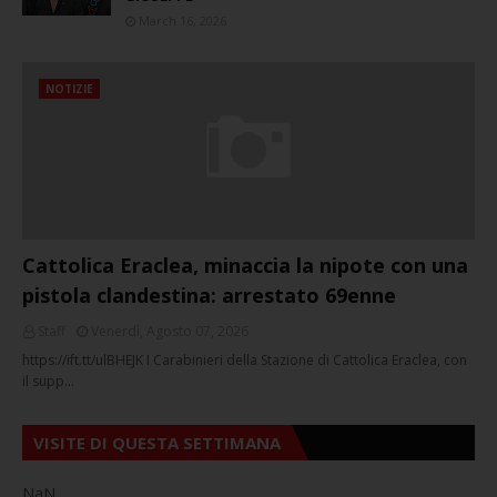
March 16, 2026
NOTIZIE
Cattolica Eraclea, minaccia la nipote con una
pistola clandestina: arrestato 69enne
Staff
Venerdì, Agosto 07, 2026
https://ift.tt/ulBHEJK I Carabinieri della Stazione di Cattolica Eraclea, con
il supp…
VISITE DI QUESTA SETTIMANA
NaN