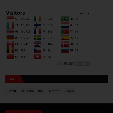
Sna
TAGS
Eventi
In Primo Piano
Notizie
Video