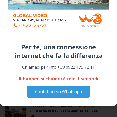
Per te, una connessione
internet che fa la differenza​
📅 ESTATE MEDITERRANEA 2026 – COMUNE DI
SICULIANA
Chiamaci per info +39 0922 175 72 11
July 24, 2026
Il banner si chiuderà tra:
1
secondi
Siculiana, concerto del 1° Maggio 2026 in
Piazza Umberto I: arrivano I Cugini di
Campagna
Contattaci su Whatsapp
April 14, 2026
I “TEPPISTI DEI SOGNI” IN CONCERTO A
SICULIANA PER I FESTEGGIAMENTI DI SAN
GIUSEPPE