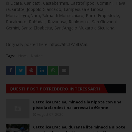
di Licata, Canicattì, Casteltermini, Castrofilippo, Comitini, Fava
ra, Grotte, Joppolo Giancaxio, Lampedusa e Linosa,
Montallegro,Naro,Palma di Montechiaro, Porto Empedocle,
Racalmuto, Raffadali, Ravanusa, Realmonte, San Giovanni
Gemini, Santa Elisabetta, Sant'Angelo Muxaro e Siculiana.
Originally posted here: https://ift.tt/V5lDAaL
Tags:
News
Notizie
QUESTI POST POTREBBERO INTERESSARTI
Cattolica Eraclea, minaccia la nipote con una
pistola clandestina: arrestato 69enne
August 07, 2026
Cattolica Eraclea, durante lite minaccia nipote