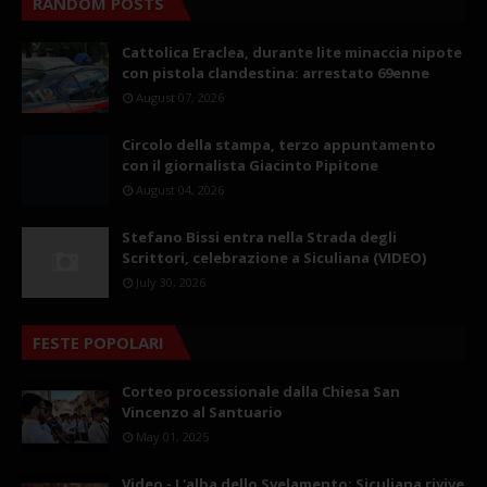
RANDOM POSTS
Cattolica Eraclea, durante lite minaccia nipote
con pistola clandestina: arrestato 69enne
August 07, 2026
Circolo della stampa, terzo appuntamento
con il giornalista Giacinto Pipitone
August 04, 2026
Stefano Bissi entra nella Strada degli
Scrittori, celebrazione a Siculiana (VIDEO)
July 30, 2026
FESTE POPOLARI
Corteo processionale dalla Chiesa San
Vincenzo al Santuario
May 01, 2025
Video - L'alba dello Svelamento: Siculiana rivive