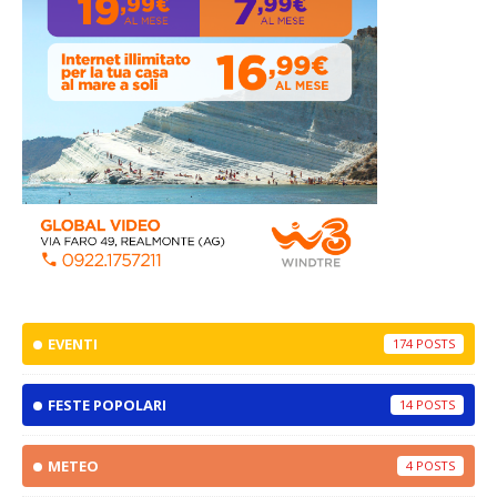
EVENTI
174
FESTE POPOLARI
14
METEO
4