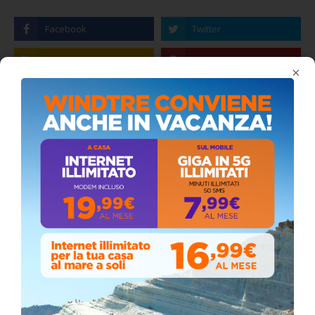
×
Stefano Bissi entra nella Strada degli
Scrittori, celebrazione a Siculiana (VIDEO)
Giovedì, Luglio 30, 2026
La pandemia covid nella provincia agrigentina,
i dati in dettaglio
Lunedì, Luglio 05, 2021
Stefano Bissi entra nella Strada degli
Scrittori, celebrazione a Siculiana
Giovedì, Luglio 30, 2026