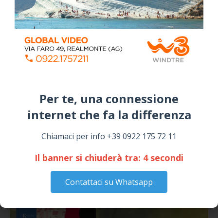
📅 ESTATE MEDITERRANEA 2026 – COMUNE DI
SICULIANA
July 24, 2026
Siculiana, concerto del 1° Maggio 2026 in
Piazza Umberto I: arrivano I Cugini di
Campagna
April 14, 2026
Per te, una connessione
I “TEPPISTI DEI SOGNI” IN CONCERTO A
internet che fa la differenza​
SICULIANA PER I FESTEGGIAMENTI DI SAN
GIUSEPPE
Chiamaci per info +39 0922 175 72 11
March 16, 2026
Il banner si chiuderà tra:
4
secondi
NOTIZIE
Contattaci su Whatsapp