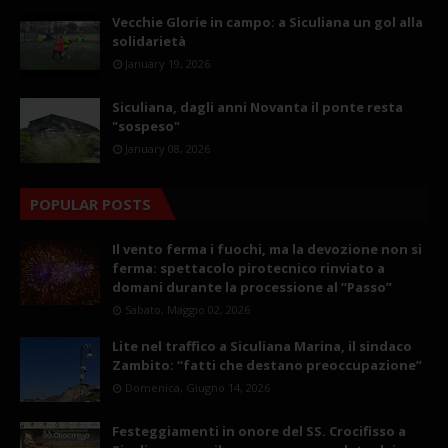
Vecchie Glorie in campo: a Siculiana un gol alla
solidarietà
January 19, 2026
Siculiana, dagli anni Novanta il ponte resta
"sospeso"
January 08, 2026
POPULAR POSTS
Il vento ferma i fuochi, ma la devozione non si
ferma: spettacolo pirotecnico rinviato a
domani durante la processione al “Passo”
Sabato, Maggio 02, 2026
Lite nel traffico a Siculiana Marina, il sindaco
Zambito: “fatti che destano preoccupazione”
Domenica, Giugno 14, 2026
Festeggiamenti in onore del SS. Crocifisso a