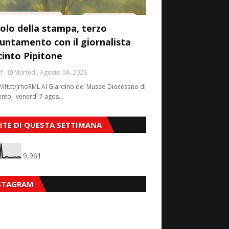
colo della stampa, terzo
untamento con il giornalista
cinto Pipitone
f
Martedì, Agosto 04, 2026
//ift.tt/JrhoRML Al Giardino del Museo Diocesano di
ento, venerdì 7 agos…
SITE DI QUESTA SETTIMANA
9,961
STAGRAM