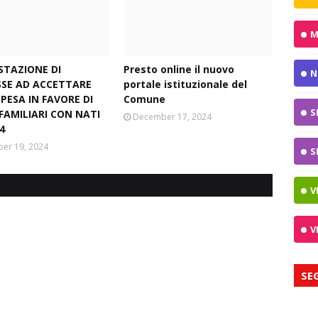
M
STAZIONE DI
Presto online il nuovo
N
SSE AD ACCETTARE
portale istituzionale del
PESA IN FAVORE DI
Comune
S
FAMILIARI CON NATI
December 17, 2024
4
er 19, 2024
S
V
V
SE