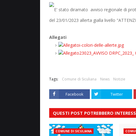
E' stato diramato avviso regionale di prot
del 23/01/2023 allerta gialla livello "ATT
Allegati
i-colori-delle-allerte.jpg
23023_AVVISO DRPC_2023_ 0
Tags:
Comune di Siculiana
News
Notizie
Facebook
Twitter
QUESTI POST POTREBBERO INTERESS
COMUNE DI SICULIANA
COMUN