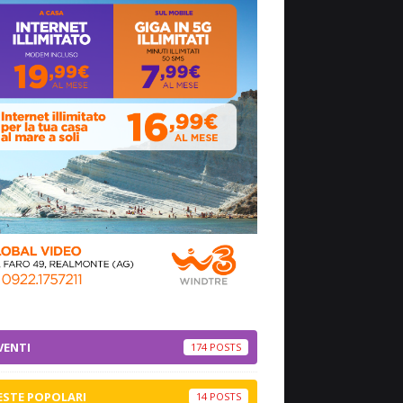
VENTI
174
ESTE POPOLARI
14