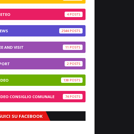
ETEO
4
EWS
2544
EE AND VISIT
11
PORT
2
IDEO
138
IDEO CONSIGLIO COMUNALE
74
GUICI SU FACEBOOK