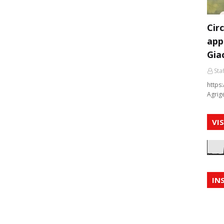
Cir
app
Gia
Staf
https:
Agrig
VI
IN