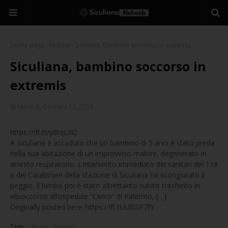
Home page
Notizie
Siculiana, bambino soccorso in extremis
Siculiana, bambino soccorso in
extremis
Martedì, Gennaio 10, 2023
https://ift.tt/y6tqL0Q
A Siculiana è accaduto che un bambino di 5 anni è stato preda
nella sua abitazione di un improvviso malore, degenerato in
arresto respiratorio. L’intervento immediato dei sanitari del 118
e dei Carabinieri della stazione di Siculiana ha scongiurato il
peggio. Il bimbo poi è stato altrettanto subito trasferito in
elisoccorso all’ospedale “Civico” di Palermo, […]
Originally posted here: https://ift.tt/U8GP7fY
Tags:
News
Notizie