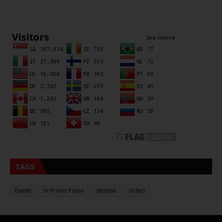
Sna
TAGS
Eventi
In Primo Piano
Notizie
Video