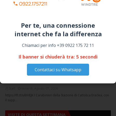
I “TEPPISTI DEI SOGNI” IN CONCERTO A
SICULIANA PER I FESTEGGIAMENTI DI SAN
GIUSEPPE
March 16, 2026
Per te, una connessione
internet che fa la differenza​
NOTIZIE
Chiamaci per info +39 0922 175 72 11
Il banner si chiuderà tra:
5
secondi
Contattaci su Whatsapp
Cattolica Eraclea, minaccia la nipote con una
pistola clandestina: arrestato 69enne
Staff
Venerdì, Agosto 07, 2026
https://ift.tt/ulBHEJK I Carabinieri della Stazione di Cattolica Eraclea, con
il supp…
VISITE DI QUESTA SETTIMANA