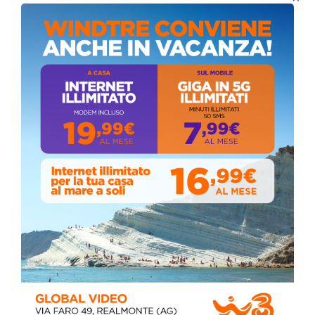
Coronavirus: messaggio del Sindaco Zambito
ai cittadini
Domenica, Novembre 22, 2020
Circolo della stampa, terzo appuntamento
con il giornalista Giacinto Pipitone
Martedì, Agosto 04, 2026
Elezioni a Siculiana, in testa candidato
sindaco Zambito
Lunedì, Ottobre 05, 2020
📅 ESTATE MEDITERRANEA 2026 – COMUNE DI
SICULIANA
July 24, 2026
Siculiana, concerto del 1° Maggio 2026 in
Piazza Umberto I: arrivano I Cugini di
Campagna
April 14, 2026