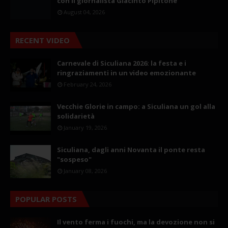
con il giornalista Giacinto Pipitone
August 04, 2026
RECENT VIDEO
Carnevale di Siculiana 2026: la festa e i
ringraziamenti in un video emozionante
February 24, 2026
Vecchie Glorie in campo: a Siculiana un gol alla
solidarietà
January 19, 2026
Siculiana, dagli anni Novanta il ponte resta
"sospeso"
January 08, 2026
POPULAR POSTS
Il vento ferma i fuochi, ma la devozione non si