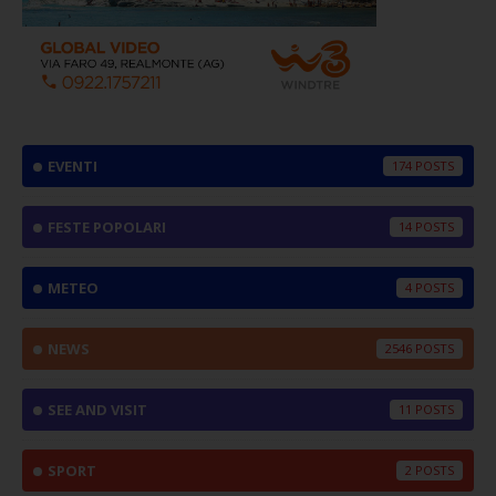
EVENTI
174
FESTE POPOLARI
14
METEO
4
NEWS
2546
SEE AND VISIT
11
SPORT
2