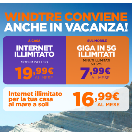
IS
AL