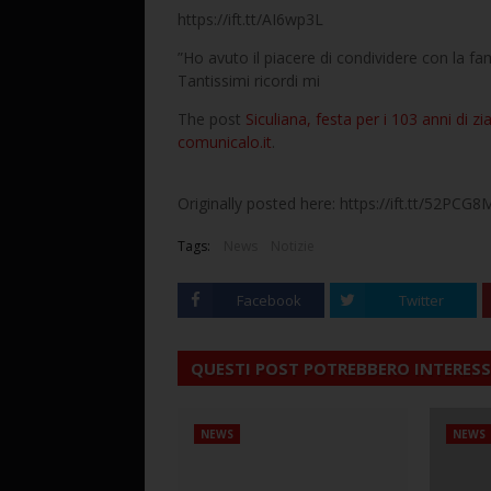
https://ift.tt/AI6wp3L
”Ho avuto il piacere di condividere con la fam
Tantissimi ricordi mi
The post
Siculiana, festa per i 103 anni di zia
comunicalo.it
.
Originally posted here: https://ift.tt/52PCG8
Tags:
News
Notizie
Facebook
Twitter
QUESTI POST POTREBBERO INTERESS
NEWS
NEWS