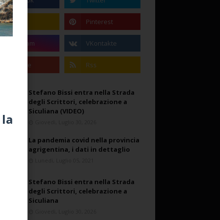
Stefano Bissi entra nella Strada
degli Scrittori, celebrazione a
Siculiana (VIDEO)
 la
Giovedì, Luglio 30, 2026
La pandemia covid nella provincia
agrigentina, i dati in dettaglio
Lunedì, Luglio 05, 2021
Stefano Bissi entra nella Strada
degli Scrittori, celebrazione a
Siculiana
Giovedì, Luglio 30, 2026