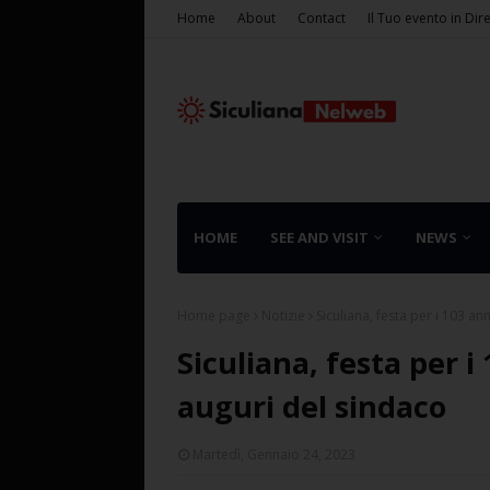
Home
About
Contact
Il Tuo evento in Dir
HOME
SEE AND VISIT
NEWS
Home page
Notizie
Siculiana, festa per i 103 ann
Siculiana, festa per i 
auguri del sindaco
Martedì, Gennaio 24, 2023