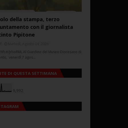
colo della stampa, terzo
untamento con il giornalista
cinto Pipitone
f
Martedì, Agosto 04, 2026
//ift.tt/JrhoRML Al Giardino del Museo Diocesano di
ento, venerdì 7 agos…
SITE DI QUESTA SETTIMANA
9,992
STAGRAM