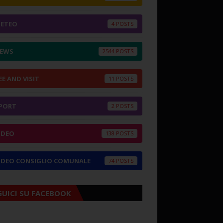
ETEO
4
EWS
2544
EE AND VISIT
11
PORT
2
IDEO
138
IDEO CONSIGLIO COMUNALE
74
GUICI SU FACEBOOK