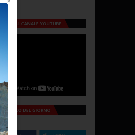
×
CRIVITI AL CANALE YOUTUBE
MANACCO DEL GIORNO