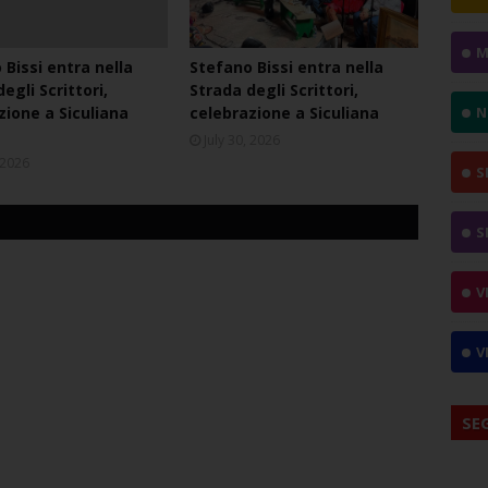
M
 Bissi entra nella
Stefano Bissi entra nella
egli Scrittori,
Strada degli Scrittori,
zione a Siculiana
celebrazione a Siculiana
N
July 30, 2026
, 2026
S
S
V
V
SE