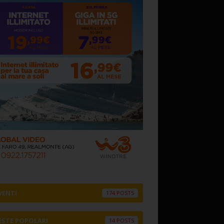
VENTI
174
ESTE POPOLARI
14