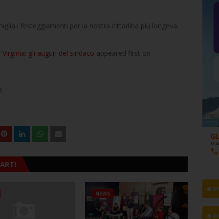
iglia i festeggiamenti per la nostra cittadina più longeva.
 Virginia: gli auguri del sindaco
appeared first on
M
ARTI
E
NEWS
F