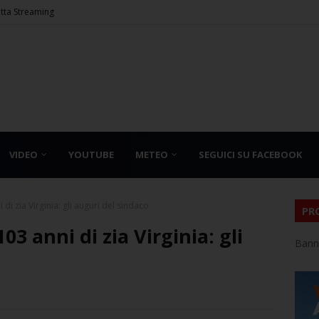
etta Streaming
VIDEO
YOUTUBE
METEO
SEGUICI SU FACEBOOK
i di zia Virginia: gli auguri del sindaco
PR
103 anni di zia Virginia: gli
Bann