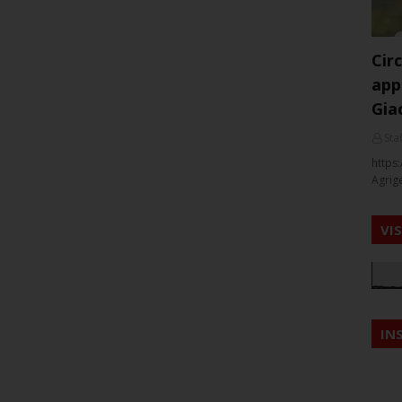
Cir
app
Gia
Staf
https:
Agrig
VI
IN