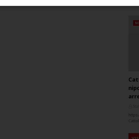
NO
Cat
nip
arr
Staf
https:
Cattol
VI