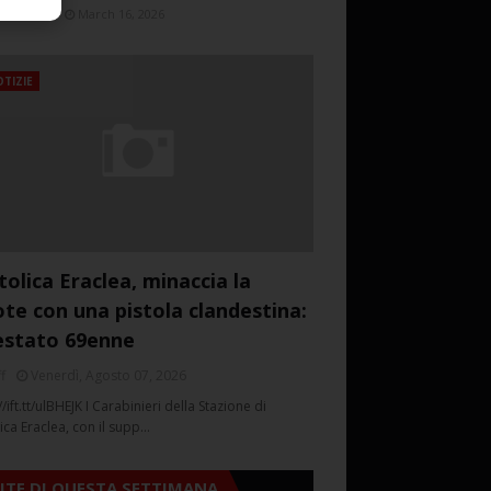
March 16, 2026
TIZIE
tolica Eraclea, minaccia la
ote con una pistola clandestina:
estato 69enne
f
Venerdì, Agosto 07, 2026
//ift.tt/ulBHEJK I Carabinieri della Stazione di
ica Eraclea, con il supp…
SITE DI QUESTA SETTIMANA