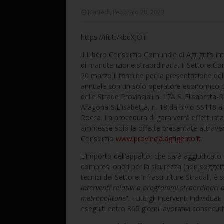
Martedì, Febbraio 28, 2023
https://ift.tt/kbdXJOT
Il Libero Consorzio Comunale di Agrignto in
di manutenzione straordinaria. Il Settore Con
20 marzo il termine per la presentazione dell
annuale con un solo operatore economico per
delle Strade Provinciali n. 17A S. Elisabetta-R
Aragona-S.Elisabetta, n. 18 da bivio SS118 a 
Rocca. La procedura di gara verrà effettuat
ammesse solo le offerte presentate attraverso
Consorzio
www.provincia.agrigento.it
.
L’importo dell’appalto, che sarà aggiudicato 
compresi oneri per la sicurezza (non soggetti
tecnici del Settore Infrastrutture Stradali, 
interventi relativi a programmi straordinari d
metropolitane
”. Tutti gli interventi individu
eseguiti entro 365 giorni lavorativi consecuti