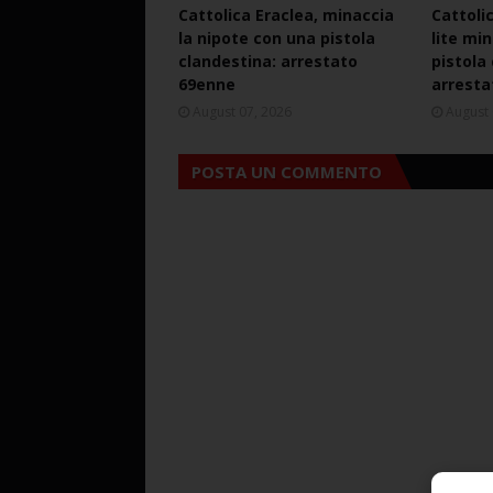
Cattolica Eraclea, minaccia
Cattoli
la nipote con una pistola
lite mi
clandestina: arrestato
pistola
69enne
arresta
August 07, 2026
August 
POSTA UN COMMENTO