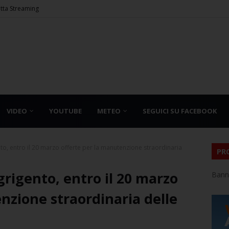
etta Streaming
VIDEO
YOUTUBE
METEO
SEGUICI SU FACEBOOK
to, entro il 20 marzo offerte per la manutenzione straordinaria
PR
grigento, entro il 20 marzo
Bann
nzione straordinaria delle