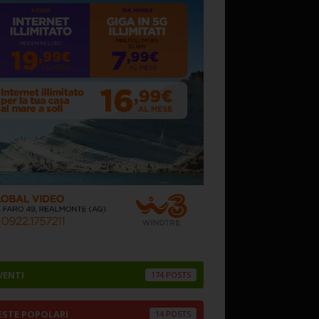
VENTI
174
ESTE POPOLARI
14