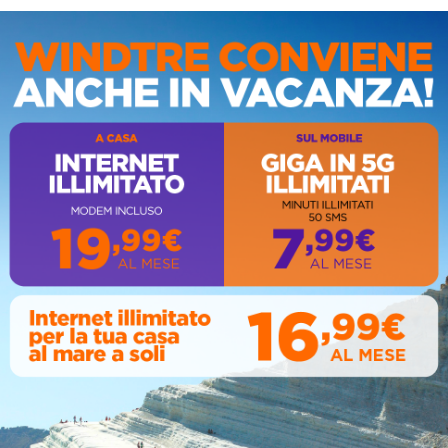
IS
AL