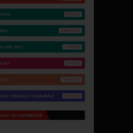
ETEO
4
EWS
2546
EE AND VISIT
11
PORT
2
IDEO
138
IDEO CONSIGLIO COMUNALE
74
GUICI SU FACEBOOK