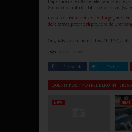
L’apertura delle offerte telematiche è previst
Gruppo Contratti del Libero Consorzio (Via A
L'articolo
Libero Consorzio di Agrigento, ent
delle strade provinciali
proviene da
Grandang
Originally posted here: https://ift.tt/7QzU4jI
Tags:
News
Notizie
Facebook
Twitter
QUESTI POST POTREBBERO INTERESS
NEWS
NEWS