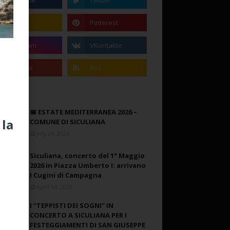
📅 ESTATE MEDITERRANEA 2026 –
 la
COMUNE DI SICULIANA
July 24, 2026
Siculiana, concerto del 1° Maggio
2026 in Piazza Umberto I: arrivano
I Cugini di Campagna
April 14, 2026
I “TEPPISTI DEI SOGNI” IN
CONCERTO A SICULIANA PER I
FESTEGGIAMENTI DI SAN GIUSEPPE