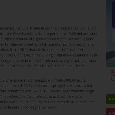
terverrà su alcune strade di propria competenza con lavori
tratti e Gare ha infatti fissato per le ore 12:00 del prossimo
e offerte relative alla gara d’appalto per l’accordo quadro
 l’affidamento dei lavori di manutenzione straordinaria
affadali, n. 17B Raffadali-Siculiana, n. 17C bivio Zorba-
Joppolo Giancaxio, n. 19 S. Biagio Platani-Alessandria della
a integralmente in modalità telematica, e pertanto verranno
 il Portale Appalti del sito istituzionale del Libero
col criterio del minor prezzo, è di 1.687.000,00 euro,
 a ribasso) di 50.610,00 euro. Il progetto, elaborato dai
è stato finanziato con DM n. 123/2020 “
Finanziamento degli
i manutenzione della rete viaria di Province e città
E
ati dallo staff tecnico del Libero Consorzio dovranno essere
vi dalla data di consegna dei lavori.
F