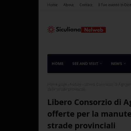
Home
About
Contact
Il Tuo evento in Dir
HOME
SEE AND VISIT
NEWS
Home page
Notizie
Libero Consorzio di Agrigen
delle strade provinciali
Libero Consorzio di A
offerte per la manute
strade provinciali