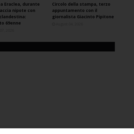
ca Eraclea, durante
Circolo della stampa, terzo
naccia nipote con
appuntamento con il
 clandestina:
giornalista Giacinto Pipitone
to 69enne
August 04, 2026
07, 2026