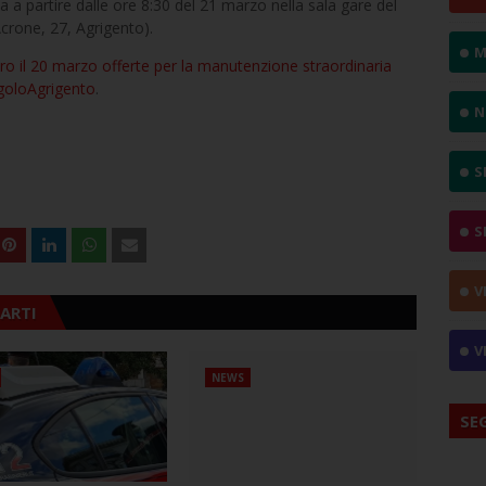
a a partire dalle ore 8:30 del 21 marzo nella sala gare del
crone, 27, Agrigento).
M
ro il 20 marzo offerte per la manutenzione straordinaria
oloAgrigento
.
N
S
S
V
ARTI
V
NEWS
SE