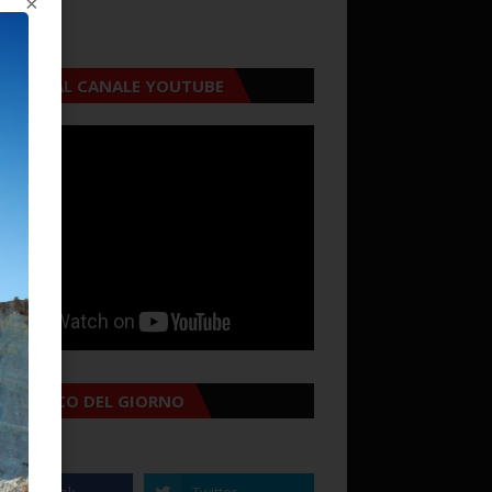
×
CRIVITI AL CANALE YOUTUBE
MANACCO DEL GIORNO