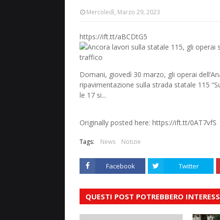
Mercoledì, Marzo 29, 2023
https://ift.tt/aBCDtG5
Domani, giovedì 30 marzo, gli operai dell’An
ripavimentazione sulla strada statale 115 “Su
le 17 si...
Originally posted here: https://ift.tt/0AT7vfS
Tags:
News
Notizie
Facebook
Twitter
QUESTI POST POTREBBERO INTERESS