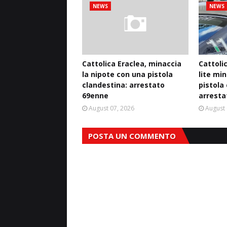
NEWS
NEWS
Cattolica Eraclea, minaccia
Cattoli
la nipote con una pistola
lite mi
clandestina: arrestato
pistola
69enne
arresta
August 07, 2026
August 
POSTA UN COMMENTO