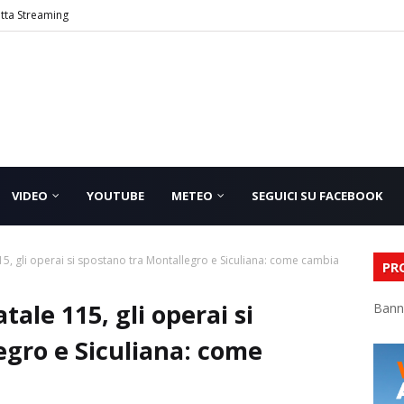
etta Streaming
VIDEO
YOUTUBE
METEO
SEGUICI SU FACEBOOK
115, gli operai si spostano tra Montallegro e Siculiana: come cambia
PR
tale 115, gli operai si
Bann
egro e Siculiana: come