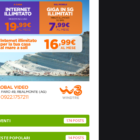
VENTI
174
ESTE POPOLARI
14