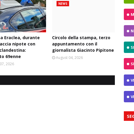
NEWS
M
N
ca Eraclea, durante
Circolo della stampa, terzo
naccia nipote con
appuntamento con il
S
 clandestina:
giornalista Giacinto Pipitone
to 69enne
August 04, 2026
S
07, 2026
V
V
SE