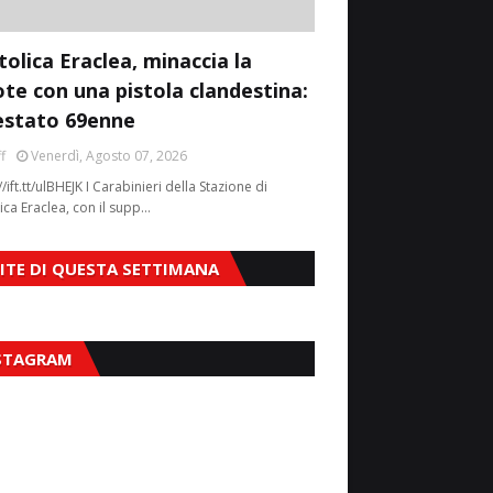
tolica Eraclea, minaccia la
ote con una pistola clandestina:
estato 69enne
f
Venerdì, Agosto 07, 2026
//ift.tt/ulBHEJK I Carabinieri della Stazione di
ica Eraclea, con il supp…
SITE DI QUESTA SETTIMANA
STAGRAM