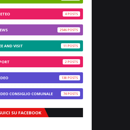
ETEO
4
EWS
2546
EE AND VISIT
11
PORT
2
IDEO
138
IDEO CONSIGLIO COMUNALE
74
GUICI SU FACEBOOK