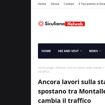
Home
About
Contact
Il Tuo evento in Dir
HOME
SEE AND VISIT
NEWS
Home page
Notizie
Ancora lavori sulla statale 
il traffico
Ancora lavori sulla sta
spostano tra Montall
cambia il traffico