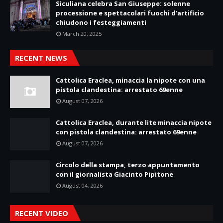
Siculiana celebra San Giuseppe: solenne
processione e spettacolari fuochi d’artificio
chiudono i festeggiamenti
March 20, 2025
RECENT NEWS
Cattolica Eraclea, minaccia la nipote con una
pistola clandestina: arrestato 69enne
August 07, 2026
Cattolica Eraclea, durante lite minaccia nipote
con pistola clandestina: arrestato 69enne
August 07, 2026
Circolo della stampa, terzo appuntamento
con il giornalista Giacinto Pipitone
August 04, 2026
RECENT VIDEO