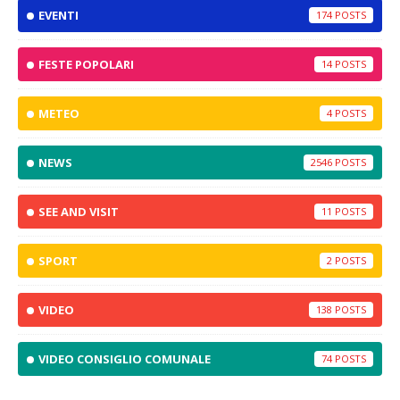
EVENTI
174
FESTE POPOLARI
14
METEO
4
NEWS
2546
SEE AND VISIT
11
SPORT
2
VIDEO
138
VIDEO CONSIGLIO COMUNALE
74