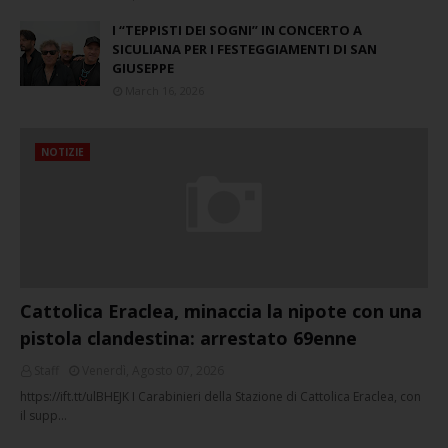
I “TEPPISTI DEI SOGNI” IN CONCERTO A
SICULIANA PER I FESTEGGIAMENTI DI SAN
GIUSEPPE
March 16, 2026
NOTIZIE
Cattolica Eraclea, minaccia la nipote con una
pistola clandestina: arrestato 69enne
Staff
Venerdì, Agosto 07, 2026
https://ift.tt/ulBHEJK I Carabinieri della Stazione di Cattolica Eraclea, con
il supp…