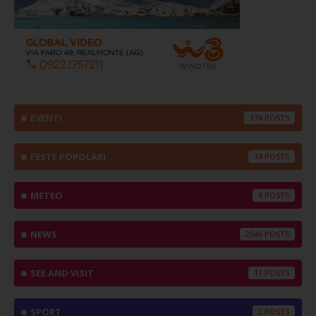
EVENTI
174
FESTE POPOLARI
14
METEO
4
NEWS
2546
SEE AND VISIT
11
SPORT
2