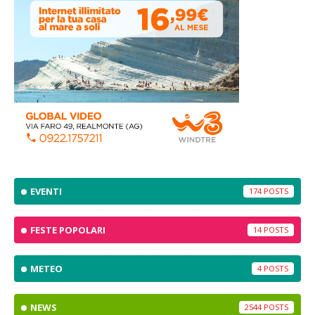
EVENTI
174
FESTE POPOLARI
14
METEO
4
NEWS
2544