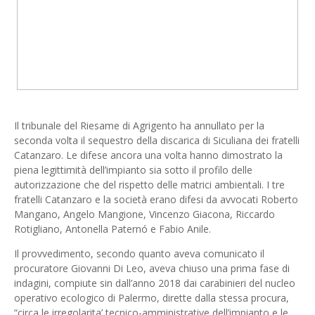
Il tribunale del Riesame di Agrigento ha annullato per la
seconda volta il sequestro della discarica di Siculiana dei fratelli
Catanzaro. Le difese ancora una volta hanno dimostrato la
piena legittimità dell’impianto sia sotto il profilo delle
autorizzazione che del rispetto delle matrici ambientali. I tre
fratelli Catanzaro e la società erano difesi da avvocati Roberto
Mangano, Angelo Mangione, Vincenzo Giacona, Riccardo
Rotigliano, Antonella Paternó e Fabio Anile.
Il provvedimento, secondo quanto aveva comunicato il
procuratore Giovanni Di Leo, aveva chiuso una prima fase di
indagini, compiute sin dall’anno 2018 dai carabinieri del nucleo
operativo ecologico di Palermo, dirette dalla stessa procura,
“circa le irregolarita’ tecnico-amministrative dell’impianto e le