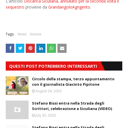
L'articolo
Discarica Siculiana, annullato per la seconda volta il
sequestro
proviene da
GrandangoloAgrigento
.
Tags:
News
Notizie
QUESTI POST POTREBBERO INTERESSARTI
Circolo della stampa, terzo appuntamento
con il giornalista Giacinto Pipitone
August 04, 2026
Stefano Bissi entra nella Strada degli
Scrittori, celebrazione a Siculiana (VIDEO)
July 30, 2026
Stefano Bissi entra nella Strada degli