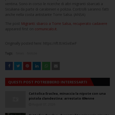
ventina. Sono in corso le ricerche di altri migranti sbarcati a
Siculiana da parte di carabinieri e polizia. Controlli saranno fatti
anche nella costa antistante Torre Salsa. (ANSA)
The post
Migranti: sbarco a Torre Salsa, recuperato cadavere
appeared first on
comunicalo.it
.
Originally posted here: https://ift.tt/ASviEwF
Tags:
News
Notizie
QUESTI POST POTREBBERO INTERESSARTI
Cattolica Eraclea, minaccia la nipote con una
pistola clandestina: arrestato 69enne
August 07, 2026