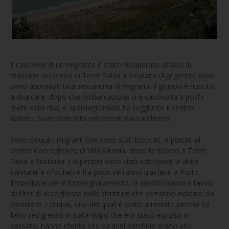
Il cadavere di un migrante è stato recuperato all’alba di
stamane nei pressi di Torre Salsa a Siculiana (Agrigento) dove
sono approdati una sessantina di migranti. Il gruppo è riuscito
a sbarcare, dopo che l’imbarcazione si è capovolta a pochi
metri dalla riva, e sparpagliandosi ha raggiunto il centro
abitato. Sono stati tutti rintracciati dai carabinieri.
Sono cinque i migranti che sono stati bloccati, e portati al
centro d’accoglienza di Villa Sikania, dopo lo sbarco a Torre
Salsa a Siculiana. I superstiti sono stati sottoposti a visite
sanitarie e rifocillati e fra poco verranno trasferiti a Porto
Empedocle per il fotosegnalamento, le identificazioni e l’avvio
dell’iter di accoglienza nelle strutture che verranno indicate dal
ministero. I cinque, uno dei quali è stato arrestato perché ha
fatto reingresso in Italia dopo che era stato espulso in
passato, hanno riferito che su quel barchino erano una