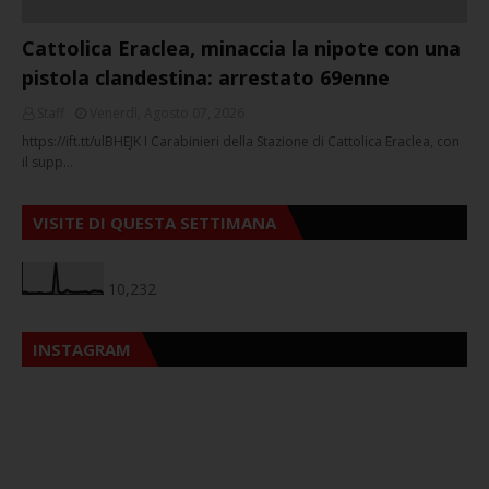
Cattolica Eraclea, minaccia la nipote con una
pistola clandestina: arrestato 69enne
Staff
Venerdì, Agosto 07, 2026
https://ift.tt/ulBHEJK I Carabinieri della Stazione di Cattolica Eraclea, con
il supp…
VISITE DI QUESTA SETTIMANA
10,232
INSTAGRAM