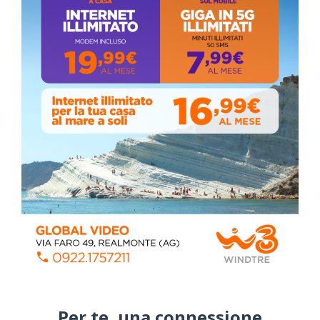
Coronavirus: messaggio del Sindaco Zambito
ai cittadini
Domenica, Novembre 22, 2020
Circolo della stampa, terzo appuntamento
con il giornalista Giacinto Pipitone
Martedì, Agosto 04, 2026
Elezioni a Siculiana, in testa candidato
sindaco Zambito
Lunedì, Ottobre 05, 2020
Per te, una connessione