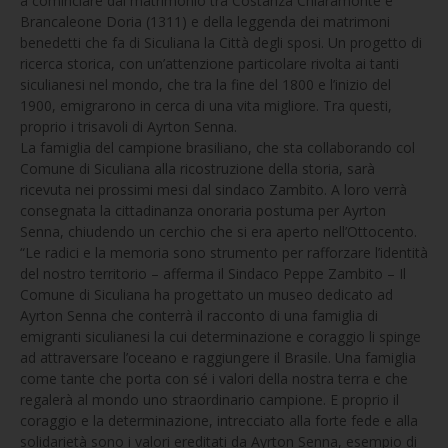
a cominciare dal matrimonio tra Costanza Chiaramonte e
Brancaleone Doria (1311) e della leggenda dei matrimoni
benedetti che fa di Siculiana la Città degli sposi. Un progetto di
ricerca storica, con un’attenzione particolare rivolta ai tanti
siculianesi nel mondo, che tra la fine del 1800 e l’inizio del
1900, emigrarono in cerca di una vita migliore. Tra questi,
proprio i trisavoli di Ayrton Senna.
La famiglia del campione brasiliano, che sta collaborando col
Comune di Siculiana alla ricostruzione della storia, sarà
ricevuta nei prossimi mesi dal sindaco Zambito. A loro verrà
consegnata la cittadinanza onoraria postuma per Ayrton
Senna, chiudendo un cerchio che si era aperto nell’Ottocento.
“Le radici e la memoria sono strumento per rafforzare l’identità
del nostro territorio – afferma il Sindaco Peppe Zambito – Il
Comune di Siculiana ha progettato un museo dedicato ad
Ayrton Senna che conterrà il racconto di una famiglia di
emigranti siculianesi la cui determinazione e coraggio li spinge
ad attraversare l’oceano e raggiungere il Brasile. Una famiglia
come tante che porta con sé i valori della nostra terra e che
regalerà al mondo uno straordinario campione. E proprio il
coraggio e la determinazione, intrecciato alla forte fede e alla
solidarietà sono i valori ereditati da Ayrton Senna, esempio di