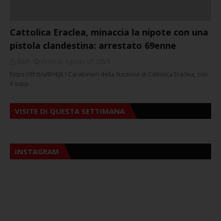
Cattolica Eraclea, minaccia la nipote con una
pistola clandestina: arrestato 69enne
Staff
Venerdì, Agosto 07, 2026
https://ift.tt/ulBHEJK I Carabinieri della Stazione di Cattolica Eraclea, con
il supp…
VISITE DI QUESTA SETTIMANA
INSTAGRAM