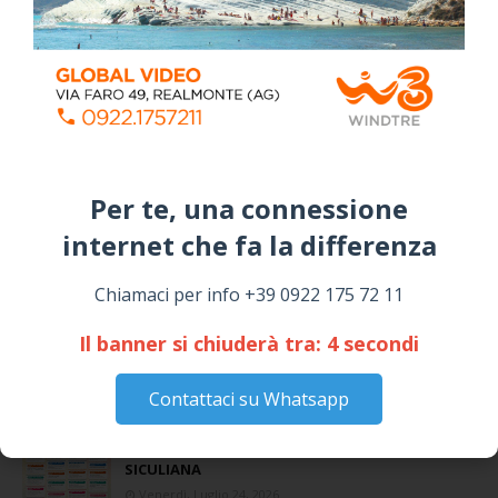
Per te, una connessione
internet che fa la differenza​
Coronavirus: messaggio del Sindaco Zambito
ai cittadini
Chiamaci per info +39 0922 175 72 11
Domenica, Novembre 22, 2020
Il banner si chiuderà tra:
3
secondi
Circolo della stampa, terzo appuntamento
con il giornalista Giacinto Pipitone
Contattaci su Whatsapp
Martedì, Agosto 04, 2026
📅 ESTATE MEDITERRANEA 2026 – COMUNE DI
SICULIANA
Venerdì, Luglio 24, 2026