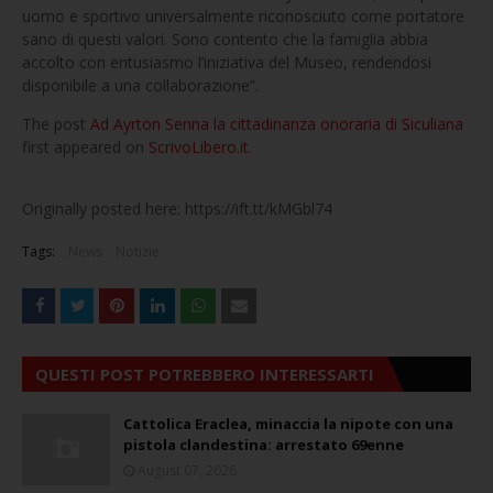
uomo e sportivo universalmente riconosciuto come portatore
sano di questi valori. Sono contento che la famiglia abbia
accolto con entusiasmo l’iniziativa del Museo, rendendosi
disponibile a una collaborazione”.
The post
Ad Ayrton Senna la cittadinanza onoraria di Siculiana
first appeared on
ScrivoLibero.it
.
Originally posted here: https://ift.tt/kMGbl74
Tags:
News
Notizie
QUESTI POST POTREBBERO INTERESSARTI
Cattolica Eraclea, minaccia la nipote con una
pistola clandestina: arrestato 69enne
August 07, 2026