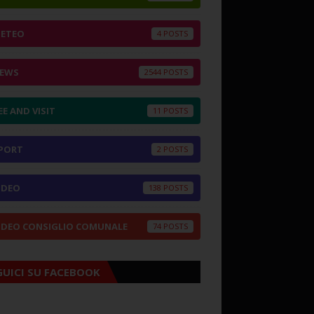
ETEO
4
EWS
2544
EE AND VISIT
11
PORT
2
IDEO
138
IDEO CONSIGLIO COMUNALE
74
GUICI SU FACEBOOK