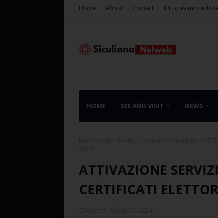
Home
About
Contact
Il Tuo evento in Dir
HOME
SEE AND VISIT
NEWS
Home page
Novità - Comune di Siculiana
ATTI
ANPR
ATTIVAZIONE SERVIZI
CERTIFICATI ELETTO
Martedì, Marzo 05, 2024