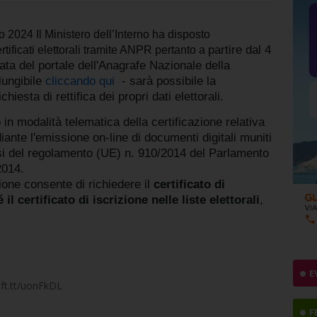
o 2024 Il Ministero dell’Interno ha disposto
partire dal 4
ertificati elettorali tramite ANPR pertanto a
ta del portale dell'Anagrafe Nazionale della
iungibile
cliccando qui
- sarà possibile la
hiesta di rettifica dei propri dati elettorali.
io in modalità telematica della certificazione relativa
iante l'emissione on-line di documenti digitali muniti
sensi del regolamento (UE) n. 910/2014 del Parlamento
2014.
azione consente di richiedere il
certificato di
il certificato di iscrizione nelle liste elettorali
,
E
ift.tt/uonFkDL
F