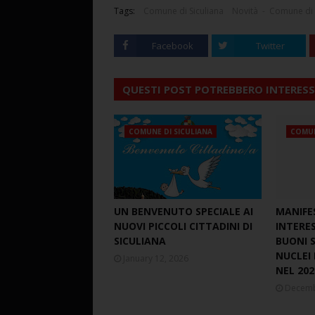
Tags:
Comune di Siculiana
Novità - Comune di 
Facebook
Twitter
QUESTI POST POTREBBERO INTERESS
COMUNE DI SICULIANA
COMUN
UN BENVENUTO SPECIALE AI
MANIFE
NUOVI PICCOLI CITTADINI DI
INTERE
SICULIANA
BUONI S
NUCLEI 
January 12, 2026
NEL 202
Decemb