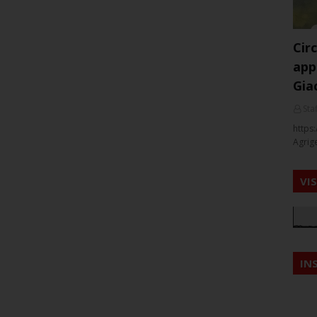
Cir
app
Gia
Staf
https:
Agrig
VI
IN