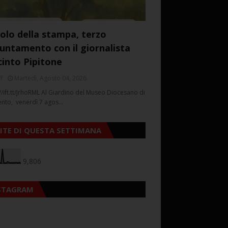
colo della stampa, terzo
untamento con il giornalista
cinto Pipitone
f
Martedì, Agosto 04, 2026
//ift.tt/JrhoRML Al Giardino del Museo Diocesano di
ento, venerdì 7 agos…
SITE DI QUESTA SETTIMANA
9,806
STAGRAM