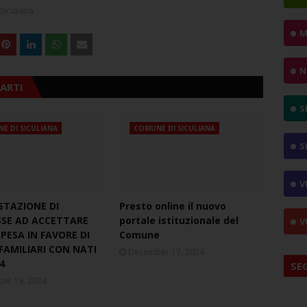
Siculiana
M
N
ARTI
S
E DI SICULIANA
COMUNE DI SICULIANA
S
V
STAZIONE DI
Presto online il nuovo
SSE AD ACCETTARE
portale istituzionale del
V
PESA IN FAVORE DI
Comune
FAMILIARI CON NATI
December 17, 2024
4
SE
er 19, 2024