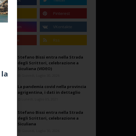
Stefano Bissi entra nella Strada
degli Scrittori, celebrazione a
Siculiana (VIDEO)
 la
Giovedì, Luglio 30, 2026
La pandemia covid nella provincia
agrigentina, i dati in dettaglio
Lunedì, Luglio 05, 2021
Stefano Bissi entra nella Strada
degli Scrittori, celebrazione a
Siculiana
Giovedì, Luglio 30, 2026