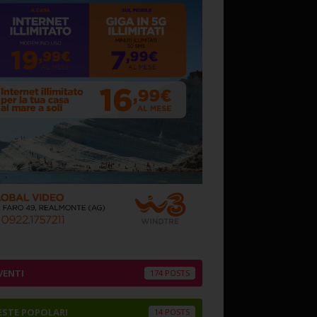
VENTI
174
ESTE POPOLARI
14