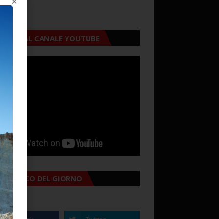
×
CRIVITI AL CANALE YOUTUBE
MANACCO DEL GIORNO