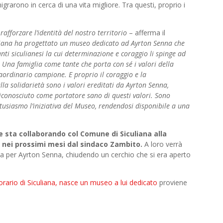
migrarono in cerca di una vita migliore. Tra questi, proprio i
afforzare l’identità del nostro territorio
– afferma il
liana ha progettato un museo dedicato ad Ayrton Senna che
nti siculianesi la cui determinazione e coraggio li spinge ad
. Una famiglia come tante che porta con sé i valori della
aordinario campione. E proprio il coraggio e la
lla solidarietà sono i valori ereditati da Ayrton Senna,
conosciuto come portatore sano di questi valori. Sono
tusiasmo l’iniziativa del Museo, rendendosi disponibile a una
e sta collaborando col Comune di Siculiana alla
a nei prossimi mesi dal sindaco Zambito.
A loro verrà
a per Ayrton Senna, chiudendo un cerchio che si era aperto
rario di Siculiana, nasce un museo a lui dedicato
proviene