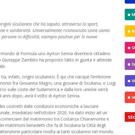
M
igini siculianesi che ha saputo, attraverso lo sport,
one e solidarietà. Universalmente riconosciuto come uomo
N
e persone in difficoltà, esempio positivo per le nuove
S
el mondo di Formula uno Ayrton Senna diventerà cittadino
co Giuseppe Zambito ha proposto l’atto in giunta e attende
S
ale.
 ha, infatti, origini siculianesi. È qui che nacque l’embrione
V
imonio fra Giovanna Magro, una giovane di Siculiana, e Luigi
co sulle coste del Sudamerica e dalla loro unione verrà
di anni dopo, avrà il volto di Ayrton Senna.
V
adini costretti dalle condizioni economiche a lasciare
nale, insediatasi nell’ottobre 2020, ha dato inizio ad un
SE
, a cominciare dal matrimonio tra Costanza Chiaramonte e
i matrimoni benedetti che fa di Siculiana la Città degli
attenzione particolare rivolta ai tanti siculianesi nel mondo,