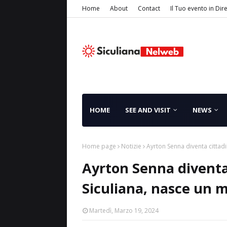
Home
About
Contact
Il Tuo evento in Dir
HOME
SEE AND VISIT
NEWS
Home page
Notizie
Ayrton Senna diventa cittadi
Ayrton Senna diventa 
Siculiana, nasce un m
Martedì, Marzo 19, 2024