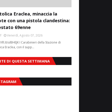
tolica Eraclea, minaccia la
ote con una pistola clandestina:
estato 69enne
f
Venerdì, Agosto 07, 2026
//ift.tt/ulBHEJK I Carabinieri della Stazione di
ica Eraclea, con il supp…
SITE DI QUESTA SETTIMANA
STAGRAM