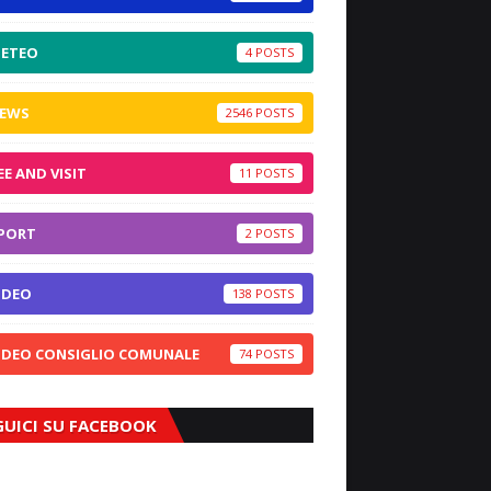
ETEO
4
EWS
2546
EE AND VISIT
11
PORT
2
IDEO
138
IDEO CONSIGLIO COMUNALE
74
GUICI SU FACEBOOK