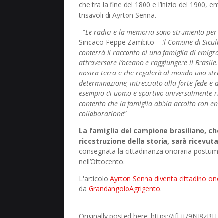
che tra la fine del 1800 e l’inizio del 1900, e
trisavoli di Ayrton Senna.
“
Le radici e la memoria sono strumento per r
Sindaco Peppe Zambito –
Il Comune di Sicu
conterrà il racconto di una famiglia di emigra
attraversare l’oceano e raggiungere il Brasile
nostra terra e che regalerà al mondo uno str
determinazione, intrecciato alla forte fede e a
esempio di uomo e sportivo universalmente ri
contento che la famiglia abbia accolto con en
collaborazione
”.
La famiglia del campione brasiliano, ch
ricostruzione della storia, sarà ricevut
consegnata la cittadinanza onoraria postum
nell’Ottocento.
L'articolo
Ayrton Senna diventa cittadino ono
da
GrandangoloAgrigento
.
Originally posted here: https://ift.tt/9NJ8zBH