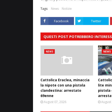
Tags:
News
Notizie
Facebook
Twitter
QUESTI POST POTREBBERO INTERESS
NEWS
NEWS
Cattolica Eraclea, minaccia
Cattoli
la nipote con una pistola
lite mi
clandestina: arrestato
pistola
69enne
arresta
August 07, 2026
August 