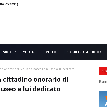
etta Streaming
VIDEO
YOUTUBE
METEO
SEGUICI SU FACEBOOK
no onorario di Siculiana, nasce un museo a lui dedicato
PR
cittadino onorario di
Bann
useo a lui dedicato