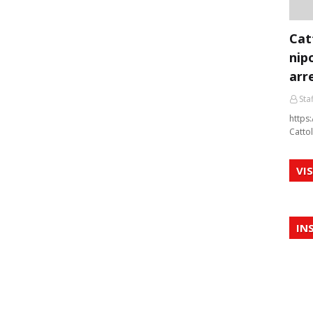
Cat
nip
arr
Staf
https:
Cattol
VI
IN