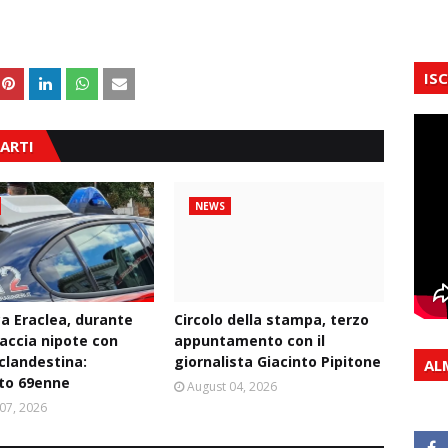
IS
ARTI
NEWS
ca Eraclea, durante
Circolo della stampa, terzo
naccia nipote con
appuntamento con il
 clandestina:
giornalista Giacinto Pipitone
AL
to 69enne
August 04, 2026
07, 2026