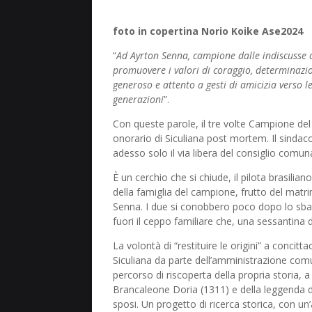
foto in copertina Norio Koike Ase2024
“
Ad Ayrton Senna, campione dalle indiscusse or
promuovere i valori di coraggio, determinazi
generoso e attento a gesti di amicizia verso l
generazioni
”.
Con queste parole, il tre volte Campione d
onorario di Siculiana post mortem. Il sinda
adesso solo il via libera del consiglio comun
È un cerchio che si chiude, il pilota brasiliano
della famiglia del campione, frutto del matr
Senna. I due si conobbero poco dopo lo sbar
fuori il ceppo familiare che, una sessantina 
La volontà di “restituire le origini” a concitt
Siculiana da parte dell’amministrazione comu
percorso di riscoperta della propria storia
Brancaleone Doria (1311) e della leggenda de
sposi. Un progetto di ricerca storica, con un’