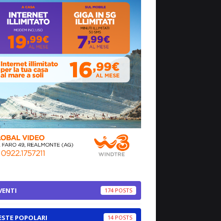
VENTI
174
ESTE POPOLARI
14