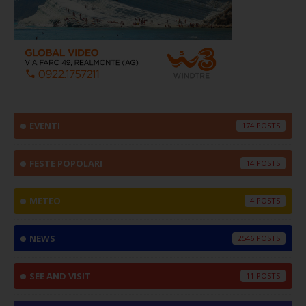
EVENTI
174
FESTE POPOLARI
14
METEO
4
NEWS
2546
SEE AND VISIT
11