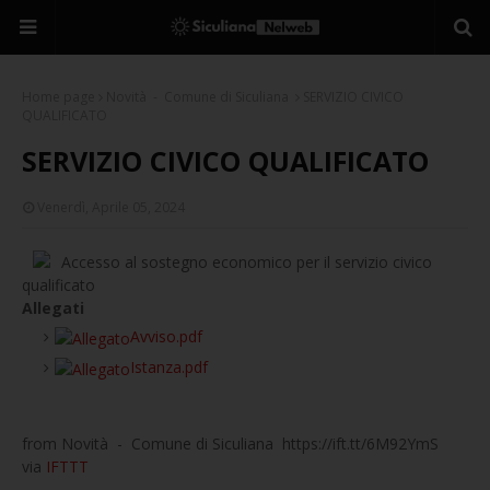
Home page
Novità - Comune di Siculiana
SERVIZIO CIVICO
QUALIFICATO
SERVIZIO CIVICO QUALIFICATO
Venerdì, Aprile 05, 2024
Accesso al sostegno economico per il servizio civico
qualificato
Allegati
Avviso.pdf
Istanza.pdf
from Novità - Comune di Siculiana https://ift.tt/6M92YmS
via
IFTTT