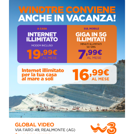
Coronavirus: messaggio del Sindaco Zambito
ai cittadini
Domenica, Novembre 22, 2020
Circolo della stampa, terzo appuntamento
con il giornalista Giacinto Pipitone
Martedì, Agosto 04, 2026
Elezioni a Siculiana, in testa candidato
sindaco Zambito
Lunedì, Ottobre 05, 2020
📅 ESTATE MEDITERRANEA 2026 – COMUNE DI
SICULIANA
July 24, 2026
Siculiana, concerto del 1° Maggio 2026 in
Piazza Umberto I: arrivano I Cugini di
Campagna
April 14, 2026