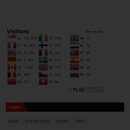
Sna
TAGS
Eventi
In Primo Piano
Notizie
Video