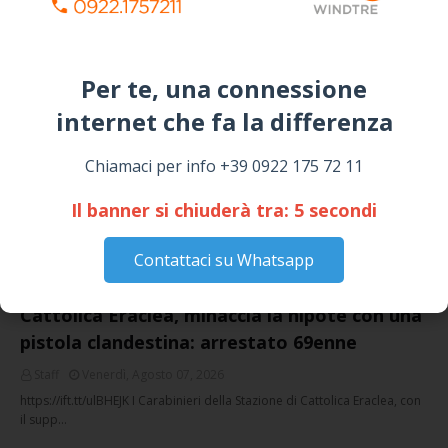
I “TEPPISTI DEI SOGNI” IN CONCERTO A
SICULIANA PER I FESTEGGIAMENTI DI SAN
GIUSEPPE
Per te, una connessione
March 16, 2026
internet che fa la differenza​
NOTIZIE
Chiamaci per info +39 0922 175 72 11
Il banner si chiuderà tra:
4
secondi
Contattaci su Whatsapp
Cattolica Eraclea, minaccia la nipote con una
pistola clandestina: arrestato 69enne
Staff
Venerdì, Agosto 07, 2026
https://ift.tt/ulBHEJK I Carabinieri della Stazione di Cattolica Eraclea, con
il supp…