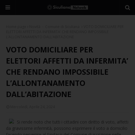
Home page
Novità - Comune di Siculiana
VOTO DOMICILIARE PER
ELETTORI AFFETTI DA INFERMITA’ CHE RENDANO IMPOSSIBILE
L’ALLONTANAMENTO DALL’ABITAZIONE
VOTO DOMICILIARE PER
ELETTORI AFFETTI DA INFERMITA’
CHE RENDANO IMPOSSIBILE
L’ALLONTANAMENTO
DALL’ABITAZIONE
Mercoledì, Aprile 24, 2024
Si rende noto che tutti i cittadini con diritto di voto, affetti
da gravissime infermità, possono esprimere il voto a domicilio
facendo pervenire al Sindaco del Comune di iscrizione nelle