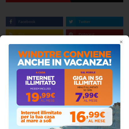
×
Coronavirus: messaggio del Sindaco Zambito
ai cittadini
Domenica, Novembre 22, 2020
Stefano Bissi entra nella Strada degli
Scrittori, celebrazione a Siculiana (VIDEO)
Giovedì, Luglio 30, 2026
La pandemia covid nella provincia agrigentina,