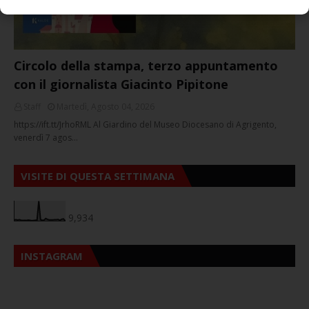
Circolo della stampa, terzo appuntamento
con il giornalista Giacinto Pipitone
Staff
Martedì, Agosto 04, 2026
https://ift.tt/JrhoRML Al Giardino del Museo Diocesano di Agrigento,
venerdì 7 agos…
VISITE DI QUESTA SETTIMANA
9,934
INSTAGRAM