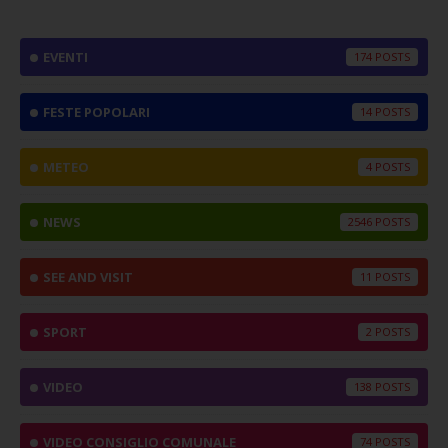
EVENTI
174
FESTE POPOLARI
14
METEO
4
NEWS
2546
SEE AND VISIT
11
SPORT
2
VIDEO
138
VIDEO CONSIGLIO COMUNALE
74