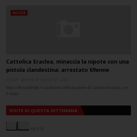
NOTIZIE
Cattolica Eraclea, minaccia la nipote con una
pistola clandestina: arrestato 69enne
Staff
Venerdì, Agosto 07, 2026
https://ift.tt/ulBHEJK I Carabinieri della Stazione di Cattolica Eraclea, con
il supp…
VISITE DI QUESTA SETTIMANA
10,113