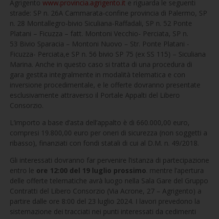
Agrigento
www.provincia.agrigento.it
e riguarda le seguenti
strade: SP n. 26A Cammarata-confine provincia di Palermo, SP
n. 28 Montallegro-bivio Siculiana-Raffadali, SP n. 52 Ponte
Platani – Ficuzza – fatt. Montoni Vecchio- Perciata, SP n.
53 Bivio Sparacia – Montoni Nuovo – Str. Ponte Platani -
Ficuzza- Perciata,e SP n. 56 bivio SP 75 (ex SS 115) – Siculiana
Marina. Anche in questo caso si tratta di una procedura di
gara gestita integralmente in modalità telematica e con
inversione procedimentale, e le offerte dovranno presentate
esclusivamente attraverso il Portale Appalti del Libero
Consorzio.
L’importo a base d’asta dell’appalto è di 660.000,00 euro,
compresi 19.800,00 euro per oneri di sicurezza (non soggetti a
ribasso), finanziati con fondi statali di cui al D.M. n. 49/2018.
Gli interessati dovranno far pervenire l’istanza di partecipazione
entro le
ore 12:00 del 19 luglio prossimo
. mentre l’apertura
delle offerte telematiche avrà luogo nella Sala Gare del Gruppo
Contratti del Libero Consorzio (Via Acrone, 27 – Agrigento) a
partire dalle ore 8:00 del 23 luglio 2024. I lavori prevedono la
sistemazione dei tracciati nei punti interessati da cedimenti