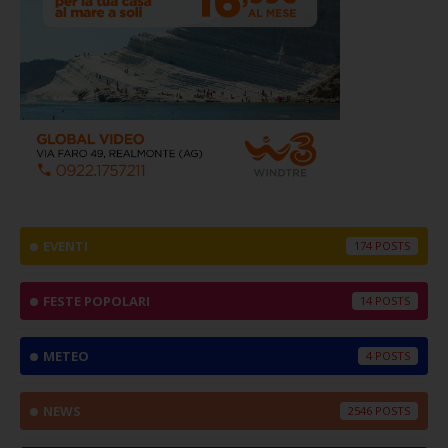
EVENTI
174
FESTE POPOLARI
14
METEO
4
NEWS
2546