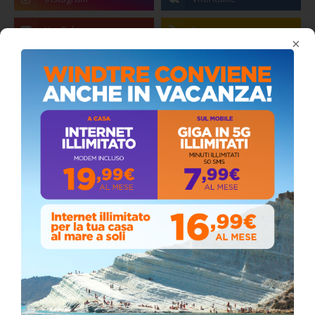
×
Coronavirus: messaggio del Sindaco Zambito
ai cittadini
Domenica, Novembre 22, 2020
Circolo della stampa, terzo appuntamento
con il giornalista Giacinto Pipitone
Martedì, Agosto 04, 2026
Elezioni a Siculiana, in testa candidato
sindaco Zambito
Lunedì, Ottobre 05, 2020
📅 ESTATE MEDITERRANEA 2026 – COMUNE DI
SICULIANA
July 24, 2026
Siculiana, concerto del 1° Maggio 2026 in