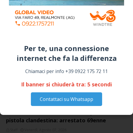
Piazza Umberto I: arrivano I Cugini di
Campagna
April 14, 2026
I “TEPPISTI DEI SOGNI” IN CONCERTO A
SICULIANA PER I FESTEGGIAMENTI DI SAN
GIUSEPPE
Per te, una connessione
March 16, 2026
internet che fa la differenza​
NOTIZIE
Chiamaci per info +39 0922 175 72 11
Il banner si chiuderà tra:
4
secondi
Contattaci su Whatsapp
Cattolica Eraclea, minaccia la nipote con una
pistola clandestina: arrestato 69enne
Staff
Venerdì, Agosto 07, 2026