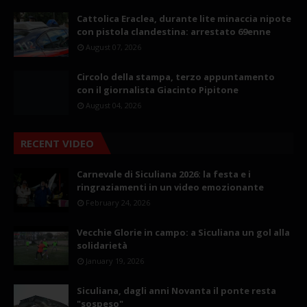
Cattolica Eraclea, durante lite minaccia nipote
con pistola clandestina: arrestato 69enne
August 07, 2026
Circolo della stampa, terzo appuntamento
con il giornalista Giacinto Pipitone
August 04, 2026
RECENT VIDEO
Carnevale di Siculiana 2026: la festa e i
ringraziamenti in un video emozionante
February 24, 2026
Vecchie Glorie in campo: a Siculiana un gol alla
solidarietà
January 19, 2026
Siculiana, dagli anni Novanta il ponte resta
"sospeso"