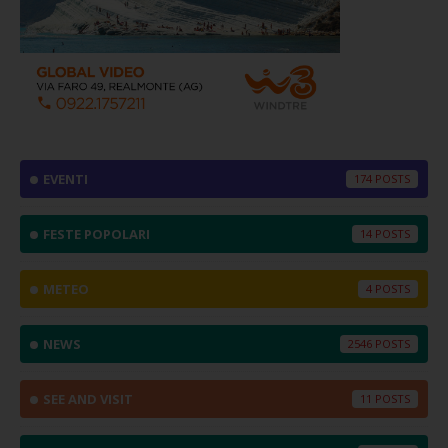
EVENTI
174
FESTE POPOLARI
14
METEO
4
NEWS
2546
SEE AND VISIT
11