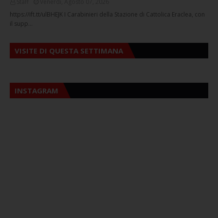
Staff
Venerdì, Agosto 07, 2026
https://ift.tt/ulBHEJK I Carabinieri della Stazione di Cattolica Eraclea, con
il supp…
VISITE DI QUESTA SETTIMANA
INSTAGRAM