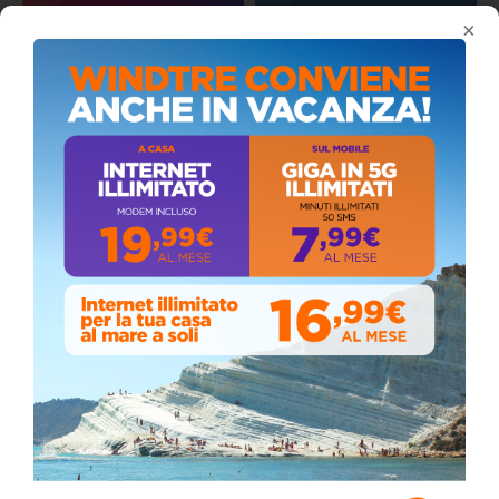
×
Coronavirus: messaggio del Sindaco Zambito
ai cittadini
Domenica, Novembre 22, 2020
Circolo della stampa, terzo appuntamento
con il giornalista Giacinto Pipitone
Martedì, Agosto 04, 2026
Elezioni a Siculiana, in testa candidato
sindaco Zambito
Lunedì, Ottobre 05, 2020
📅 ESTATE MEDITERRANEA 2026 – COMUNE DI
SICULIANA
July 24, 2026