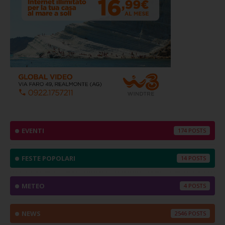
EVENTI
174
FESTE POPOLARI
14
METEO
4
NEWS
2546