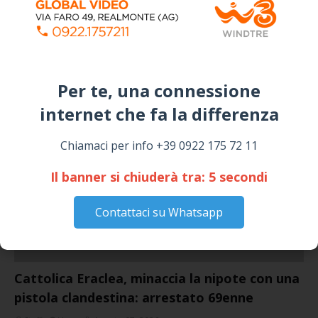
Siculiana, concerto del 1° Maggio 2026 in
Piazza Umberto I: arrivano I Cugini di
Campagna
April 14, 2026
I “TEPPISTI DEI SOGNI” IN CONCERTO A
Per te, una connessione
SICULIANA PER I FESTEGGIAMENTI DI SAN
GIUSEPPE
internet che fa la differenza​
March 16, 2026
Chiamaci per info +39 0922 175 72 11
NOTIZIE
Il banner si chiuderà tra:
5
secondi
Contattaci su Whatsapp
Cattolica Eraclea, minaccia la nipote con una
pistola clandestina: arrestato 69enne