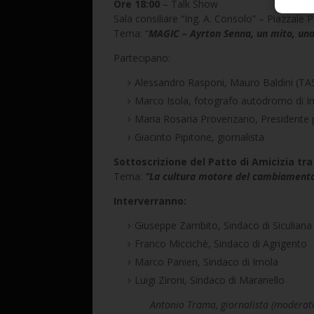
Ore 18:00
– Talk Show
Sala consiliare “Ing. A. Consolo” – Piazzale
Tema: “
MAGIC – Ayrton
Senna
, un mito, un
Partecipano:
Alessandro Rasponi, Mauro Baldini (TAS
Marco Isola, fotografo autodromo di I
Maria Rosaria Provenzano, Presidente 
Giacinto Pipitone, giornalista
Sottoscrizione del Patto di Amicizia tra
Tema:
“La cultura motore del cambiament
Interverranno:
Giuseppe Zambito, Sindaco di Siculiana
Franco Miccichè, Sindaco di Agrigento
Marco Panieri, Sindaco di Imola
Luigi Zironi, Sindaco di Maranello
Antonio Trama, giornalista (moderato