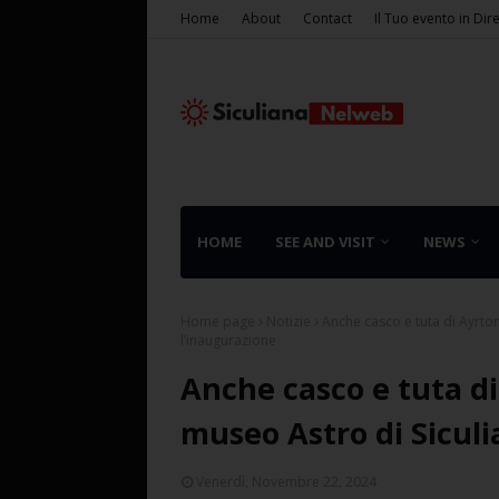
Home
About
Contact
Il Tuo evento in Dir
HOME
SEE AND VISIT
NEWS
Home page
Notizie
Anche casco e tuta di Ayrto
l’inaugurazione
Anche casco e tuta di
museo Astro di Sicul
Venerdì, Novembre 22, 2024