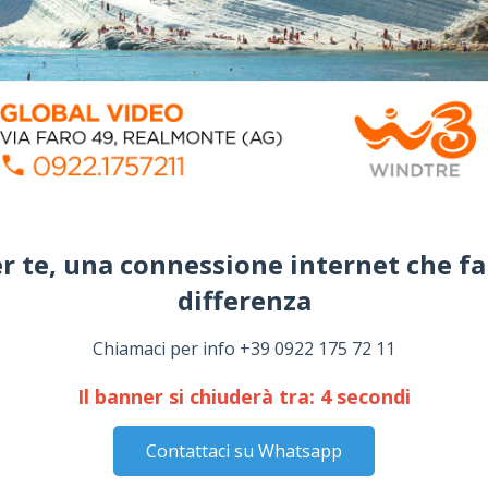
portive di Ayrton
Senna
, valorizzando le eccellenze culturali e
 Panchina Rossa
i una famiglia, di un viaggio, di un campione”
r te, una connessione internet che fa
differenza​
hitetti
tato di Agrigento
Chiamaci per info +39 0922 175 72 11
nto
Il banner si chiuderà tra:
3
secondi
e)
Contattaci su Whatsapp