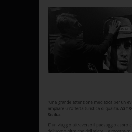
”Una grande attenzione mediatica per un ev
ampliare un’offerta turistica di qualità.
ASTRO
Sicilia
.
E’ un viaggio attraverso il paesaggio aspro e
dell’uomo oltre che dell’atleta. La mostra-mus