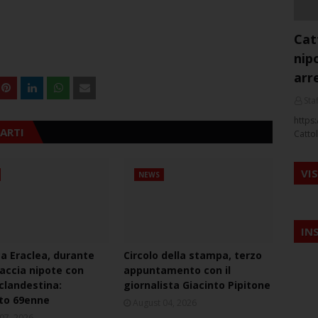
Cat
nip
arr
Staf
https:
ARTI
Cattol
VI
NEWS
IN
ca Eraclea, durante
Circolo della stampa, terzo
naccia nipote con
appuntamento con il
 clandestina:
giornalista Giacinto Pipitone
to 69enne
August 04, 2026
07, 2026