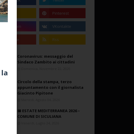
Coronavirus: messaggio del
Sindaco Zambito ai cittadini
Domenica, Novembre 22, 2020
 la
Circolo della stampa, terzo
appuntamento con il giornalista
Giacinto Pipitone
Martedì, Agosto 04, 2026
📅 ESTATE MEDITERRANEA 2026 –
COMUNE DI SICULIANA
Venerdì, Luglio 24, 2026