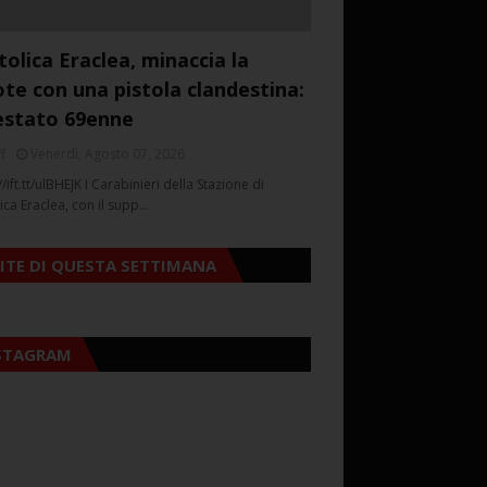
tolica Eraclea, minaccia la
ote con una pistola clandestina:
estato 69enne
f
Venerdì, Agosto 07, 2026
//ift.tt/ulBHEJK I Carabinieri della Stazione di
ica Eraclea, con il supp…
SITE DI QUESTA SETTIMANA
STAGRAM