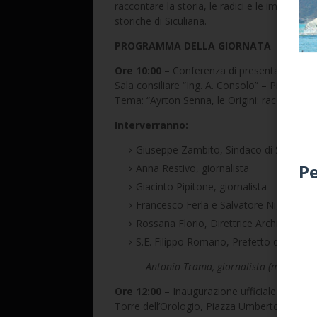
raccontare la storia, le radici e le imprese s
storiche di Siculiana.
PROGRAMMA DELLA GIORNATA
Ore 10:00
– Conferenza di presentazione
Sala consiliare “Ing. A. Consolo” – Piazzale
Tema: “Ayrton
Senna
, le Origini: racconto d
Interverranno:
Giuseppe Zambito, Sindaco di Siculiana
Pe
Anna Restivo, giornalista
Giacinto Pipitone, giornalista
Francesco Ferla e Salvatore Nigrelli, arc
Rossana Florio, Direttrice Archivio di S
S.E. Filippo Romano, Prefetto di Agrige
Antonio Trama, giornalista (moderator
Ore 12:00
– Inaugurazione ufficiale
Torre dell’Orologio, Piazza Umberto I