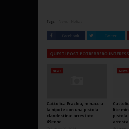
Tags:
News
Notizie
Facebook
Twitter
QUESTI POST POTREBBERO INTERESS
NEWS
NEWS
Cattolica Eraclea, minaccia
Cattoli
la nipote con una pistola
lite mi
clandestina: arrestato
pistola
69enne
arresta
August 07, 2026
August 