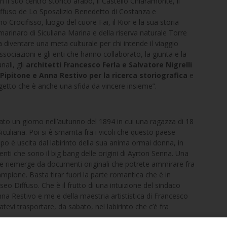
n il suo centro storico arabo, il Castello Chiaramonte, il
iffuso de Lo Sposalizio Benedetto di Costanza e
 Crocifisso, luogo del cuore Fai, il Kior e la sua storia
marinaro di Siculiana Marina e della riserva naturale Torre
a diventare una meta culturale per chi intende il viaggio
sociazioni e gli enti che hanno collaborato, la giunta e la
nali, gli
architetti Francesco Ferla e Salvatore Nigrelli
o Pipitone e Anna Restivo per la ricerca storiografica
e
getto che è anche una sfida da vincere insieme”.
stato un giorno nell’autunno del 1894 in cui una ragazza di 18
Siculiana. Poi si è smarrita fra i vicoli che questo paese
o è uscita dal labirinto della sua anima ormai donna, in
eventi che sono il big bang delle origini di Ayrton Senna. Una
che riemerge da documenti originali che potrete ammirare fra
campione. Basta tirar fuori la parte romantica che è in
eo Diffuso. Che è il frutto di una intuizione del sindaco
na Restivo e me e della maestria artististica di Francesco
tevi trasportare, da sabato, nel labirinto che c’è fra