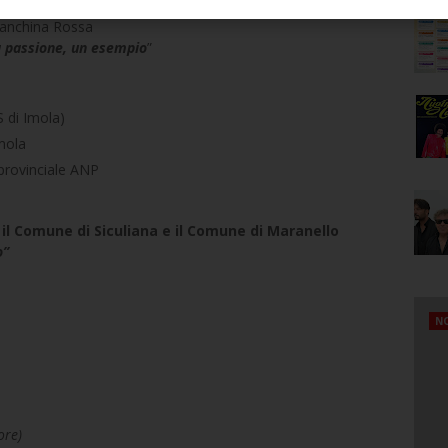
 Panchina Rossa
a passione, un esempio
”
 di Imola)
mola
provinciale ANP
 il Comune di Siculiana e il Comune di Maranello
o”
NO
re)