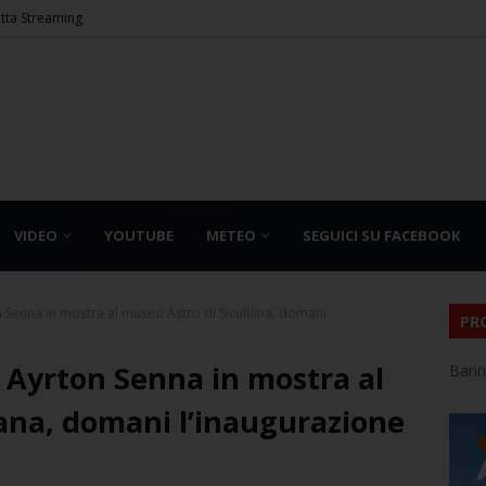
etta Streaming
VIDEO
YOUTUBE
METEO
SEGUICI SU FACEBOOK
n Senna in mostra al museo Astro di Siculiana, domani
PR
 Ayrton Senna in mostra al
Bann
iana, domani l’inaugurazione