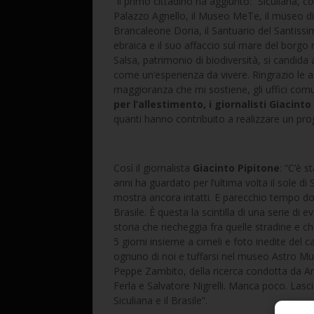
Il primo cittadino ha aggiunto: “Siculiana, co
Palazzo Agnello, il Museo MeTe, il museo d
Brancaleone Doria, il Santuario del Santissimo
ebraica e il suo affaccio sul mare del borgo 
Salsa, patrimonio di biodiversità, si candida 
come un’esperienza da vivere. Ringrazio le as
maggioranza che mi sostiene, gli uffici comu
per l’allestimento, i giornalisti Giacint
quanti hanno contribuito a realizzare un pro
Così il giornalista
Giacinto Pipitone
: “C’è 
anni ha guardato per l’ultima volta il sole di 
mostra ancora intatti. E parecchio tempo dop
Brasile. È questa la scintilla di una serie di 
storia che riecheggia fra quelle stradine e 
5 giorni insieme a cimeli e foto inedite del 
ognuno di noi e tuffarsi nel museo Astro Mus
Peppe Zambito, della ricerca condotta da An
Ferla e Salvatore Nigrelli. Manca poco. Lascia
Siculiana e il Brasile”.