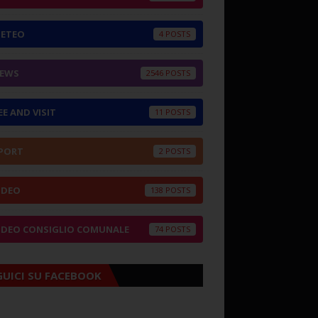
ETEO
4
EWS
2546
EE AND VISIT
11
PORT
2
IDEO
138
IDEO CONSIGLIO COMUNALE
74
GUICI SU FACEBOOK