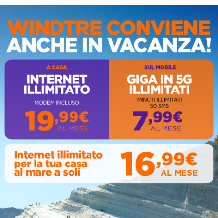
’architetto
Francesco Ferla
: “Museo Ayrton Senna! E così
nostra esperienza di progettisti dell’allestimento del museo
IS
icato alle origini siciliane di Ayrton Senna, volge al termine.
lavoro in cui la progettazione degli spazi architettonici si
luppa congiuntamente a quella dei supporti virtuali, visori,
ltà mista, realtà aumentata. Ed è una progettazione
imamente legata al filo conduttore della storia, della
razione degli antenati di Ayrton. Il testo, la narrativa si lega
 il percorso espositivo. La narrazione evocativa di Giacinto
itone, la preziosa ricerca archivistica di Anna Restivo.
rattutto, l’approccio visionario del sindaco Peppe Zambito.
oi le superfici, alluminio, superfici tattili, filigrane, incisioni,
eriale da sfiorare e da toccare. Il 23 novembre,
uguriamo a Siculiana”.
 mostra ASTRO e il programma della giornata
AL
mostra ASTRO, dedicata ad Ayrton
Senna
, non è solo un
ggio a una leggenda dello sport, ma un esempio di
seo, con la sua natura interattiva e tecnologica, punta a