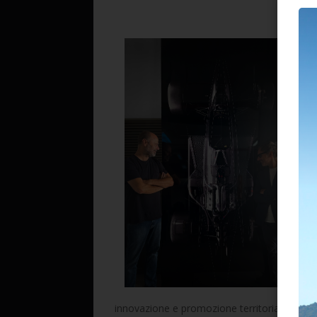
E l
la 
ded
Un 
svi
rea
int
nar
con
Pip
Sop
E p
mat
ina
La
La 
oma
innovazione e promozione territoriale. Il mu