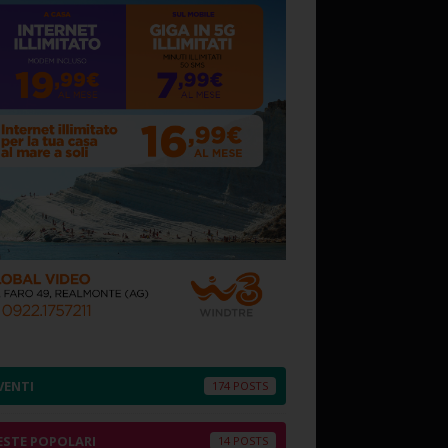
VENTI
174
ESTE POPOLARI
14