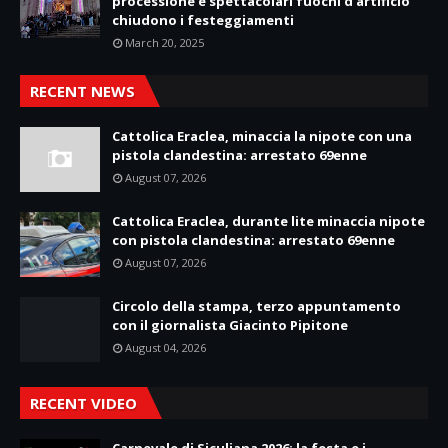
processione e spettacolari fuochi d’artificio
chiudono i festeggiamenti
March 20, 2025
RECENT NEWS
Cattolica Eraclea, minaccia la nipote con una
pistola clandestina: arrestato 69enne
August 07, 2026
Cattolica Eraclea, durante lite minaccia nipote
con pistola clandestina: arrestato 69enne
August 07, 2026
Circolo della stampa, terzo appuntamento
con il giornalista Giacinto Pipitone
August 04, 2026
RECENT VIDEO
Carnevale di Siculiana 2026: la festa e i