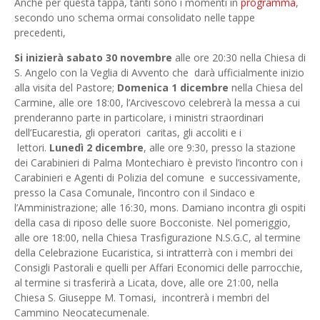
Anche per questa tappa, tanti sono i momenti in
programma
,
secondo uno schema ormai consolidato nelle tappe
precedenti,
Si inizierà sabato 30 novembre
alle ore 20:30 nella Chiesa di
S. Angelo con la Veglia di Avvento che darà ufficialmente inizio
alla visita del Pastore;
Domenica 1 dicembre
nella Chiesa del
Carmine, alle ore 18:00, l’Arcivescovo celebrerà la messa a cui
prenderanno parte in particolare, i ministri straordinari
dell’Eucarestia, gli operatori caritas, gli accoliti e i
lettori.
Lunedì 2 dicembre
, alle ore 9:30, presso la stazione
dei Carabinieri di Palma Montechiaro è previsto l’incontro con i
Carabinieri e Agenti di Polizia del comune e successivamente,
presso la Casa Comunale, l’incontro con il Sindaco e
l’Amministrazione; alle 16:30, mons. Damiano incontra gli ospiti
della casa di riposo delle suore Bocconiste. Nel pomeriggio,
alle ore 18:00, nella Chiesa Trasfigurazione N.S.G.C, al termine
della Celebrazione Eucaristica, si intratterrà con i membri dei
Consigli Pastorali e quelli per Affari Economici delle parrocchie,
al termine si trasferirà a Licata, dove, alle ore 21:00, nella
Chiesa S. Giuseppe M. Tomasi, incontrerà i membri del
Cammino Neocatecumenale.