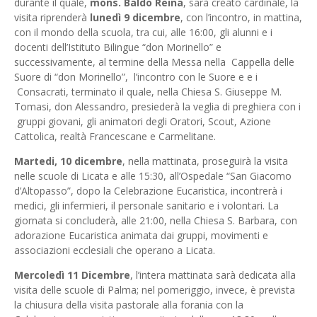
durante il quale,
mons. Baldo Reina
, sarà creato cardinale, la
visita riprenderà
lunedì 9 dicembre
, con l’incontro, in mattina,
con il mondo della scuola, tra cui, alle 16:00, gli alunni e i
docenti dell’Istituto Bilingue “don Morinello” e
successivamente, al termine della Messa nella Cappella delle
Suore di “don Morinello”, l’incontro con le Suore e e i
Consacrati, terminato il quale, nella Chiesa S. Giuseppe M.
Tomasi, don Alessandro, presiederà la veglia di preghiera con i
gruppi giovani, gli animatori degli Oratori, Scout, Azione
Cattolica, realtà Francescane e Carmelitane.
Martedi, 10 dicembre
, nella mattinata, proseguirà la visita
nelle scuole di Licata e alle 15:30, all’Ospedale “San Giacomo
d’Altopasso”, dopo la Celebrazione Eucaristica, incontrerà i
medici, gli infermieri, il personale sanitario e i volontari. La
giornata si concluderà, alle 21:00, nella Chiesa S. Barbara, con
adorazione Eucaristica animata dai gruppi, movimenti e
associazioni ecclesiali che operano a Licata.
Mercoledì 11 Dicembre
, l’intera mattinata sarà dedicata alla
visita delle scuole di Palma; nel pomeriggio, invece, è prevista
la chiusura della visita pastorale alla forania con la