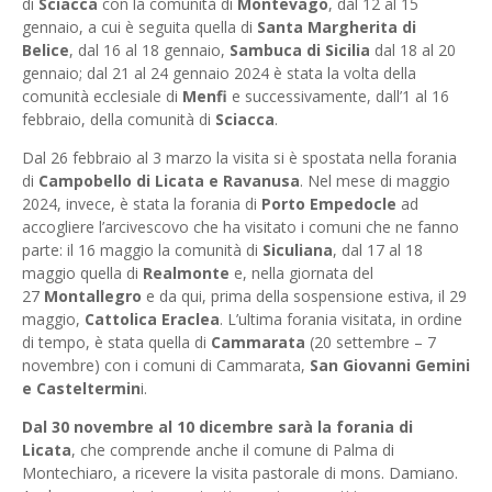
di
Sciacca
con la comunità di
Montevago
, dal 12 al 15
gennaio, a cui è seguita quella di
Santa Margherita
di
Belice
, dal 16 al 18 gennaio,
Sambuca di Sicilia
dal 18 al 20
gennaio; dal 21 al 24 gennaio 2024 è stata la volta della
comunità ecclesiale di
Menfi
e successivamente, dall’1 al 16
febbraio, della comunità di
Sciacca
.
Dal 26 febbraio al 3 marzo la visita si è spostata nella forania
di
Campobello di Licata e Ravanusa
. Nel mese di maggio
2024, invece, è stata la forania di
Porto Empedocle
ad
accogliere l’arcivescovo che ha visitato i comuni che ne fanno
parte: il 16 maggio la comunità di
Siculiana
, dal 17 al 18
maggio quella di
Realmonte
e, nella giornata del
27
Montallegro
e da qui, prima della sospensione estiva, il 29
maggio,
Cattolica Eraclea
. L’ultima forania visitata, in ordine
di tempo, è stata quella di
Cammarata
(20 settembre – 7
novembre) con i comuni di Cammarata,
San Giovanni Gemini
e Casteltermin
i.
Dal 30 novembre al 10 dicembre sarà la forania di
Licata
, che comprende anche il comune di Palma di
Montechiaro, a ricevere la visita pastorale di mons. Damiano.