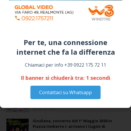
Coronavirus: messaggio del Sindaco Zambito
ai cittadini
Domenica, Novembre 22, 2020
Stefano Bissi entra nella Strada degli
Scrittori, celebrazione a Siculiana (VIDEO)
Giovedì, Luglio 30, 2026
Il vento ferma i fuochi, ma la devozione non si
ferma: spettacolo pirotecnico rinviato a
domani durante la processione al “Passo”
Sabato, Maggio 02, 2026
📅 ESTATE MEDITERRANEA 2026 – COMUNE DI
SICULIANA
July 24, 2026
Siculiana, concerto del 1° Maggio 2026 in
Piazza Umberto I: arrivano I Cugini di