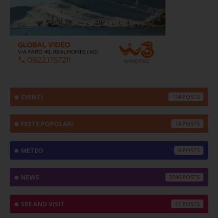
EVENTI
174
FESTE POPOLARI
14
METEO
4
NEWS
2546
SEE AND VISIT
11