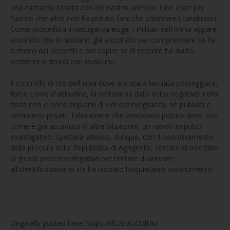
una cartuccia fissata con del nastro adesivo. Uno choc per
l'uomo che altro non ha potuto fare che chiamare i carabinieri.
Come procedura investigativa esige, i militari dell'Arma appare
scontato che lo abbiano già ascoltato per comprendere se ha
o meno dei sospetti e per capire se di recente ha avuto
problemi o dissidi con qualcuno.
Il controllo di rito dell'area dove era stata lasciata posteggiata,
forse come d'abitudine, la vettura ha dato esito negativo: nella
zona non ci sono impianti di videosorveglianza, né pubblici e
nemmeno privati. Telecamere che avrebbero potuto dare, così
come è già accaduto in altre situazioni, un rapido impulso
investigativo. Spetterà adesso, dunque, con il coordinamento
della procura della Repubblica di Agrigento, cercare di tracciare
la giusta pista investigativa per tentare di arrivare
all'identificazione di chi ha lasciato l'inquietante avvertimento.
Originally posted here: https://ift.tt/3GCtdMu