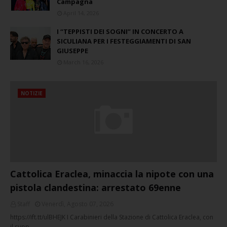
Campagna
April 14, 2026
I “TEPPISTI DEI SOGNI” IN CONCERTO A
SICULIANA PER I FESTEGGIAMENTI DI SAN
GIUSEPPE
March 16, 2026
NOTIZIE
Cattolica Eraclea, minaccia la nipote con una
pistola clandestina: arrestato 69enne
Staff
Venerdì, Agosto 07, 2026
https://ift.tt/ulBHEJK I Carabinieri della Stazione di Cattolica Eraclea, con
il supp…