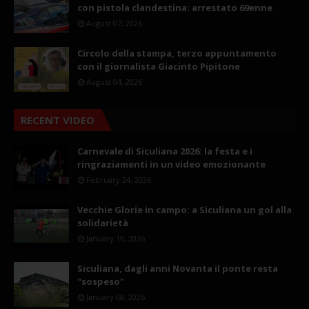
con pistola clandestina: arrestato 69enne
August 07, 2026
Circolo della stampa, terzo appuntamento
con il giornalista Giacinto Pipitone
August 04, 2026
RECENT VIDEO
Carnevale di Siculiana 2026: la festa e i
ringraziamenti in un video emozionante
February 24, 2026
Vecchie Glorie in campo: a Siculiana un gol alla
solidarietà
January 19, 2026
Siculiana, dagli anni Novanta il ponte resta
"sospeso"
January 08, 2026