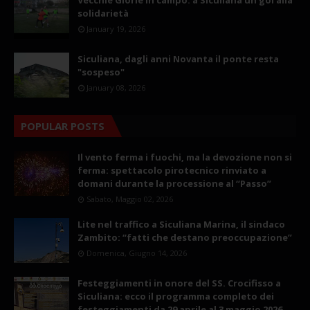
solidarietà
January 19, 2026
Siculiana, dagli anni Novanta il ponte resta
"sospeso"
January 08, 2026
POPULAR POSTS
Il vento ferma i fuochi, ma la devozione non si
ferma: spettacolo pirotecnico rinviato a
domani durante la processione al “Passo”
Sabato, Maggio 02, 2026
Lite nel traffico a Siculiana Marina, il sindaco
Zambito: “fatti che destano preoccupazione”
Domenica, Giugno 14, 2026
Festeggiamenti in onore del SS. Crocifisso a
Siculiana: ecco il programma completo dei
festeggiamenti da 29 aprile al 3 maggio 2026