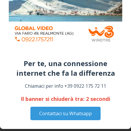
Stefano Bissi entra nella Strada degli
Per te, una connessione
Scrittori, celebrazione a Siculiana (VIDEO)
internet che fa la differenza​
Giovedì, Luglio 30, 2026
La pandemia covid nella provincia agrigentina,
Chiamaci per info +39 0922 175 72 11
i dati in dettaglio
Lunedì, Luglio 05, 2021
Il banner si chiuderà tra:
2
secondi
Circolo della stampa, terzo appuntamento
Contattaci su Whatsapp
con il giornalista Giacinto Pipitone
Martedì, Agosto 04, 2026