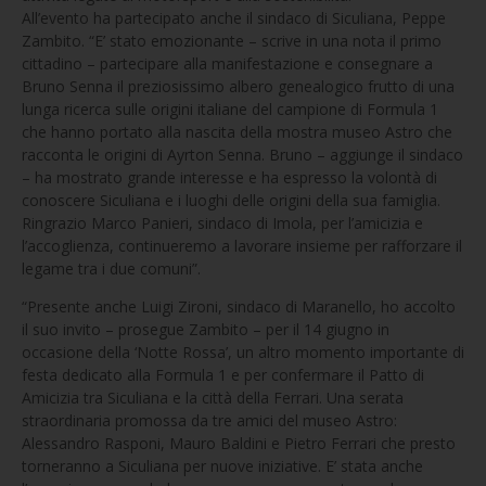
All’evento ha partecipato anche il sindaco di Siculiana, Peppe
Zambito. “E’ stato emozionante – scrive in una nota il primo
cittadino – partecipare alla manifestazione e consegnare a
Bruno Senna il preziosissimo albero genealogico frutto di una
lunga ricerca sulle origini italiane del campione di Formula 1
che hanno portato alla nascita della mostra museo Astro che
racconta le origini di Ayrton Senna. Bruno – aggiunge il sindaco
– ha mostrato grande interesse e ha espresso la volontà di
conoscere Siculiana e i luoghi delle origini della sua famiglia.
Ringrazio Marco Panieri, sindaco di Imola, per l’amicizia e
l’accoglienza, continueremo a lavorare insieme per rafforzare il
legame tra i due comuni”.
“Presente anche Luigi Zironi, sindaco di Maranello, ho accolto
il suo invito – prosegue Zambito – per il 14 giugno in
occasione della ‘Notte Rossa’, un altro momento importante di
festa dedicato alla Formula 1 e per confermare il Patto di
Amicizia tra Siculiana e la città della Ferrari. Una serata
straordinaria promossa da tre amici del museo Astro:
Alessandro Rasponi, Mauro Baldini e Pietro Ferrari che presto
torneranno a Siculiana per nuove iniziative. E’ stata anche