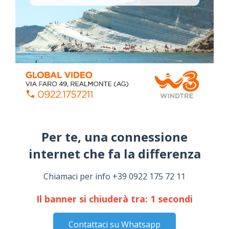
ALMANACCO DEL GIORNO
Coronavirus: messaggio del Sindaco Zambito
ai cittadini
Domenica, Novembre 22, 2020
Stefano Bissi entra nella Strada degli
Scrittori, celebrazione a Siculiana (VIDEO)
Giovedì, Luglio 30, 2026