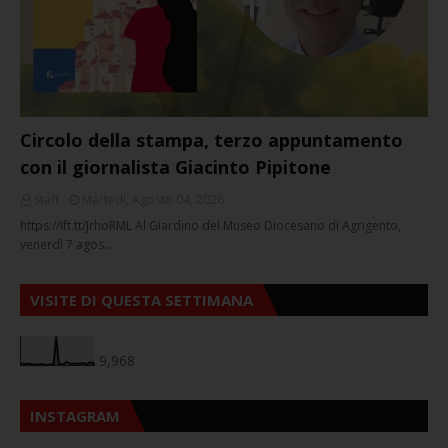
Circolo della stampa, terzo appuntamento
con il giornalista Giacinto Pipitone
Staff
Martedì, Agosto 04, 2026
https://ift.tt/JrhoRML Al Giardino del Museo Diocesano di Agrigento,
venerdì 7 agos…
VISITE DI QUESTA SETTIMANA
9,968
INSTAGRAM