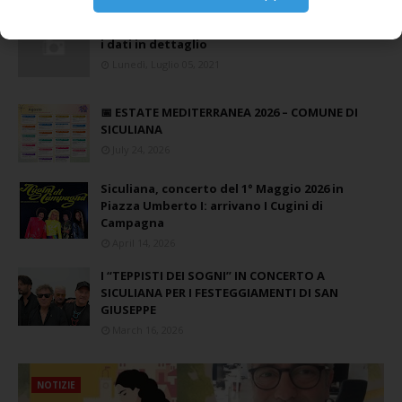
La pandemia covid nella provincia agrigentina,
i dati in dettaglio
Lunedì, Luglio 05, 2021
📅 ESTATE MEDITERRANEA 2026 – COMUNE DI
SICULIANA
July 24, 2026
Siculiana, concerto del 1° Maggio 2026 in
Piazza Umberto I: arrivano I Cugini di
Campagna
April 14, 2026
I “TEPPISTI DEI SOGNI” IN CONCERTO A
SICULIANA PER I FESTEGGIAMENTI DI SAN
GIUSEPPE
March 16, 2026
NOTIZIE