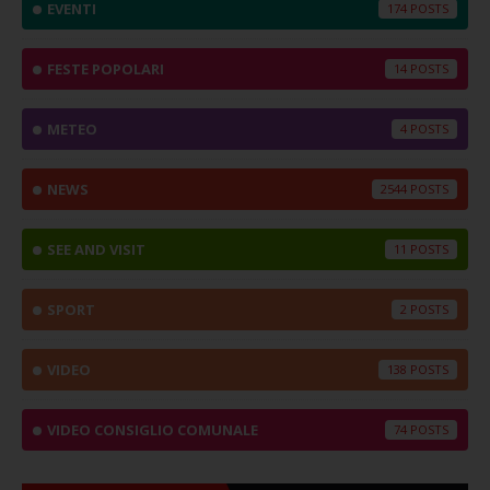
EVENTI
174
FESTE POPOLARI
14
METEO
4
NEWS
2544
SEE AND VISIT
11
SPORT
2
VIDEO
138
VIDEO CONSIGLIO COMUNALE
74