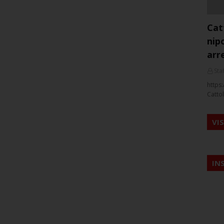
Cat
nip
arr
Staf
https:
Cattol
VI
IN