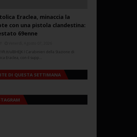
tolica Eraclea, minaccia la
ote con una pistola clandestina:
estato 69enne
f
Venerdì, Agosto 07, 2026
//ift.tt/ulBHEJK I Carabinieri della Stazione di
ica Eraclea, con il supp…
SITE DI QUESTA SETTIMANA
STAGRAM