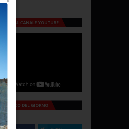
×
CRIVITI AL CANALE YOUTUBE
MANACCO DEL GIORNO