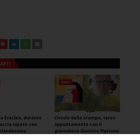
ARTI
NEWS
ca Eraclea, durante
Circolo della stampa, terzo
naccia nipote con
appuntamento con il
 clandestina:
giornalista Giacinto Pipitone
to 69enne
August 04, 2026