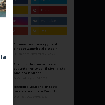
Coronavirus: messaggio del
Sindaco Zambito ai cittadini
Domenica, Novembre 22, 2020
 la
Circolo della stampa, terzo
appuntamento con il giornalista
Giacinto Pipitone
Martedì, Agosto 04, 2026
Elezioni a Siculiana, in testa
candidato sindaco Zambito
Lunedì, Ottobre 05, 2020