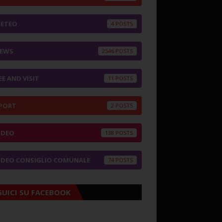
ETEO
4
EWS
2546
EE AND VISIT
11
PORT
2
IDEO
138
IDEO CONSIGLIO COMUNALE
74
GUICI SU FACEBOOK