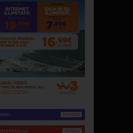
VENTI
174
ESTE POPOLARI
14