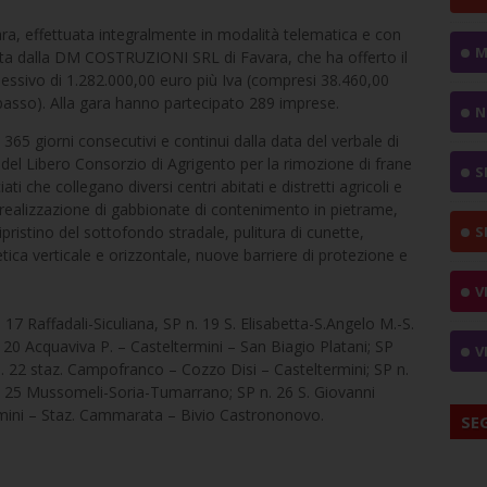
ara, effettuata integralmente in modalità telematica e con
M
ata dalla DM COSTRUZIONI SRL di Favara, che ha offerto il
ssivo di 1.282.000,00 euro più Iva (compresi 38.460,00
ibasso). Alla gara hanno partecipato 289 imprese.
N
 365 giorni consecutivi e continui dalla data del verbale di
i del Libero Consorzio di Agrigento per la rimozione di frane
S
ti che collegano diversi centri abitati e distretti agricoli e
 la realizzazione di gabbionate di contenimento in pietrame,
ripristino del sottofondo stradale, pulitura di cunette,
S
etica verticale e orizzontale, nuove barriere di protezione e
V
 17 Raffadali-Siculiana, SP n. 19 S. Elisabetta-S.Angelo M.-S.
 20 Acquaviva P. – Casteltermini – San Biagio Platani; SP
V
. 22 staz. Campofranco – Cozzo Disi – Casteltermini; SP n.
 25 Mussomeli-Soria-Tumarrano; SP n. 26 S. Giovanni
rmini – Staz. Cammarata – Bivio Castrononovo.
SE