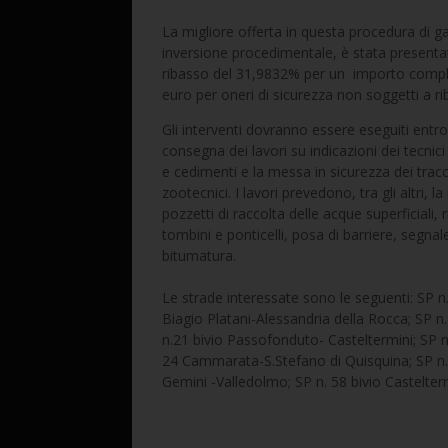
La migliore offerta in questa procedura di g
inversione procedimentale, è stata present
ribasso del 31,9832% per un importo comple
euro per oneri di sicurezza non soggetti a r
Gli interventi dovranno essere eseguiti entro
consegna dei lavori su indicazioni dei tecnic
e cedimenti e la messa in sicurezza dei traccia
zootecnici. I lavori prevedono, tra gli altri,
pozzetti di raccolta delle acque superficiali, 
tombini e ponticelli, posa di barriere, segnal
bitumatura.
Le strade interessate sono le seguenti: SP n.
Biagio Platani-Alessandria della Rocca; SP n.
n.21 bivio Passofonduto- Casteltermini; SP n
24 Cammarata-S.Stefano di Quisquina; SP n.
Gemini -Valledolmo; SP n. 58 bivio Castelte