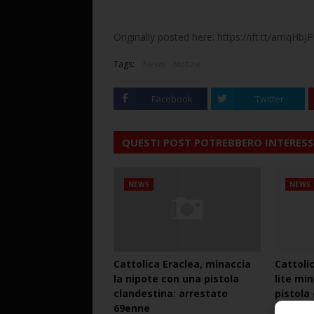
Originally posted here: https://ift.tt/amqHbJP
Tags:
News
Notizie
Facebook
Twitter
QUESTI POST POTREBBERO INTERESS
NEWS
NEWS
Cattolica Eraclea, minaccia
Cattoli
la nipote con una pistola
lite mi
clandestina: arrestato
pistola
69enne
arresta