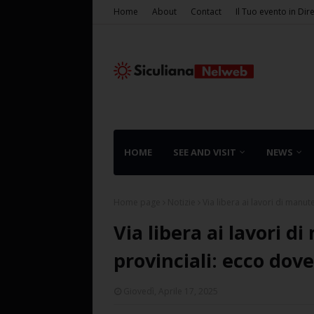
Home
About
Contact
Il Tuo evento in Dir
HOME
SEE AND VISIT
NEWS
Home page
Notizie
Via libera ai lavori di manu
Via libera ai lavori d
provinciali: ecco dove
Giovedì, Aprile 17, 2025