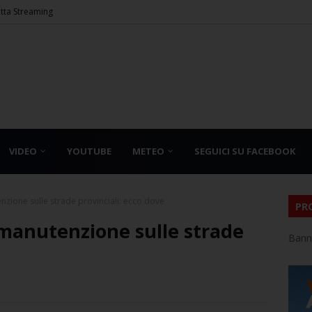
etta Streaming
VIDEO
YOUTUBE
METEO
SEGUICI SU FACEBOOK
tenzione sulle strade provinciali: ecco dove
PR
i manutenzione sulle strade
Bann