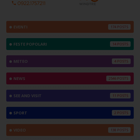
EVENTI
174
FESTE POPOLARI
14
METEO
4
NEWS
2546
SEE AND VISIT
11
SPORT
2
VIDEO
138