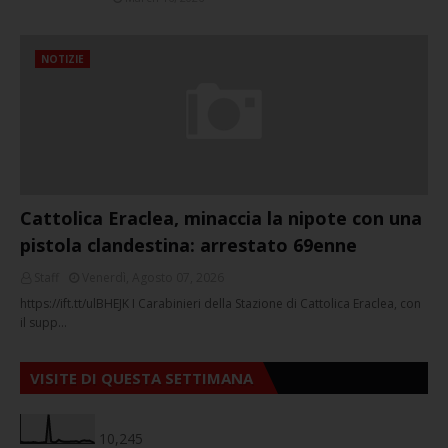
NOTIZIE
Cattolica Eraclea, minaccia la nipote con una
pistola clandestina: arrestato 69enne
Staff
Venerdì, Agosto 07, 2026
https://ift.tt/ulBHEJK I Carabinieri della Stazione di Cattolica Eraclea, con
il supp…
VISITE DI QUESTA SETTIMANA
10,245