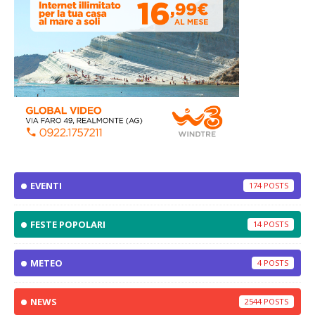
EVENTI
174
FESTE POPOLARI
14
METEO
4
NEWS
2544