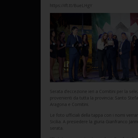
https://ift.tt/BueLHgY
Serata d’eccezione ieri a Comitini per la sele
provenienti da tutta la provincia: Santo Ste
Aragona e Comitini.
Le foto ufficiali della tappa con i nomi verra
Sicilia. A presiedere la giuria Gianfranco Ja
serata.