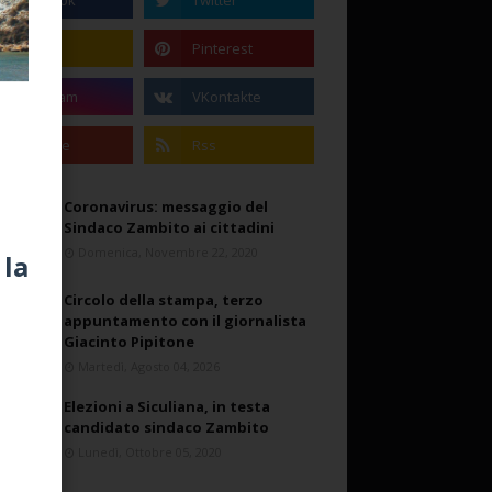
Coronavirus: messaggio del
Sindaco Zambito ai cittadini
Domenica, Novembre 22, 2020
 la
Circolo della stampa, terzo
appuntamento con il giornalista
Giacinto Pipitone
Martedì, Agosto 04, 2026
Elezioni a Siculiana, in testa
candidato sindaco Zambito
Lunedì, Ottobre 05, 2020