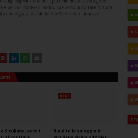
o Luigi Nigrelli – una delle più belle di questa stagione
lia è per noi motivo di vanto. Speriamo di portare fortuna
stata consegnata dal sindaco a Gianfranco Jannuzzo.
M
N
S
S
ARTI
V
NEWS
V
SE
 a Siculiana, ecco i
Ripulita la spiaggia di
ti al Consiglio
Siculiana vicina all’Adler,