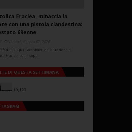
tolica Eraclea, minaccia la
ote con una pistola clandestina:
estato 69enne
f
Venerdì, Agosto 07, 2026
//ift.tt/ulBHEJK I Carabinieri della Stazione di
ica Eraclea, con il supp…
SITE DI QUESTA SETTIMANA
10,123
STAGRAM