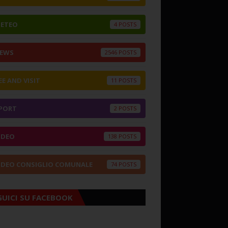
ETEO
4
EWS
2546
EE AND VISIT
11
PORT
2
IDEO
138
IDEO CONSIGLIO COMUNALE
74
GUICI SU FACEBOOK