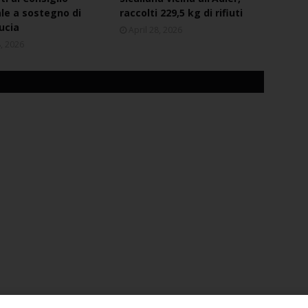
e a sostegno di
raccolti 229,5 kg di rifiuti
ucia
April 28, 2026
8, 2026