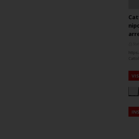
Cat
nip
arr
Staf
https:
Cattol
VI
IN