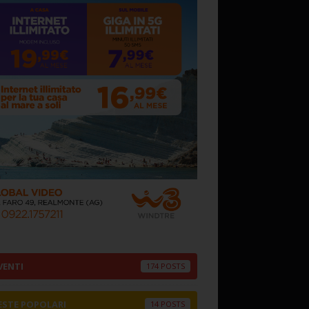
VENTI
174
ESTE POPOLARI
14