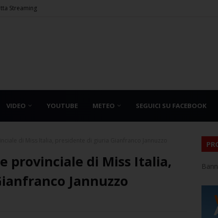
etta Streaming
VIDEO
YOUTUBE
METEO
SEGUICI SU FACEBOOK
nciale di Miss Italia, presidente di giuria Gianfranco Jannuzzo
PR
e provinciale di Miss Italia,
Bann
 Gianfranco Jannuzzo