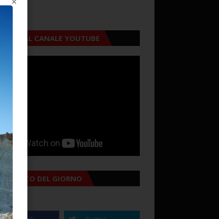
×
CRIVITI AL CANALE YOUTUBE
MANACCO DEL GIORNO