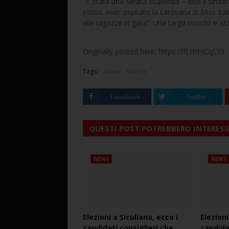
“E’ stata una serata stupenda – dice il sindac
estiva. Aver ospitato la carovana di Miss Ita
alle ragazze in gara”. Una targa ricordo e’ 
Originally posted here: https://ift.tt/rxCqLS1
Tags:
News
Notizie
Facebook
Twitter
QUESTI POST POTREBBERO INTERESS
NEWS
NEWS
Elezioni a Siculiana, ecco i
Elezioni
candidati consiglieri che
candida