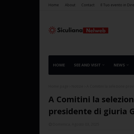
Home
About
Contact
Il Tuo evento in Dir
HOME
SEE AND VISIT
NEWS
Home page
Notizie
A Comitini la selezione provi
A Comitini la selezion
presidente di giuria
Domenica, Agosto 03, 2025