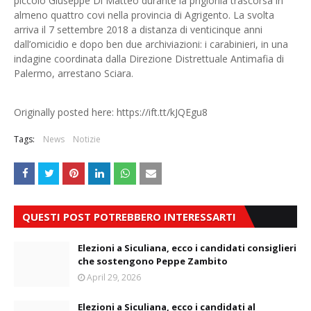
piccolo Giuseppe Di Matteo durante la prigionia trascorsa in
almeno quattro covi nella provincia di Agrigento. La svolta
arriva il 7 settembre 2018 a distanza di venticinque anni
dall’omicidio e dopo ben due archiviazioni: i carabinieri, in una
indagine coordinata dalla Direzione Distrettuale Antimafia di
Palermo, arrestano Sciara.
Originally posted here: https://ift.tt/kJQEgu8
Tags:
News
Notizie
QUESTI POST POTREBBERO INTERESSARTI
Elezioni a Siculiana, ecco i candidati consiglieri
che sostengono Peppe Zambito
April 29, 2026
Elezioni a Siculiana, ecco i candidati al