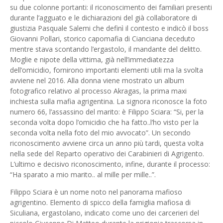
su due colonne portanti: il riconoscimento dei familiari presenti
durante l’agguato e le dichiarazioni del già collaboratore di
giustizia Pasquale Salemi che definì il contesto e indicò il boss
Giovanni Pollari, storico capomafia di Cianciana deceduto
mentre stava scontando l’ergastolo, il mandante del delitto.
Moglie e nipote della vittima, già nell’immediatezza
dell’omicidio, fornirono importanti elementi utili ma la svolta
avviene nel 2016. Alla donna viene mostrato un album
fotografico relativo al processo Akragas, la prima maxi
inchiesta sulla mafia agrigentina. La signora riconosce la foto
numero 66, l’assassino del marito: è Filippo Sciara: “Si, per la
seconda volta dopo l’omicidio che ha fatto..l’ho visto per la
seconda volta nella foto del mio avvocato”. Un secondo
riconoscimento avviene circa un anno più tardi, questa volta
nella sede del Reparto operativo dei Carabinieri di Agrigento.
L’ultimo e decisivo riconoscimento, infine, durante il processo:
“Ha sparato a mio marito.. al mille per mille..”.
Filippo Sciara è un nome noto nel panorama mafioso
agrigentino. Elemento di spicco della famiglia mafiosa di
Siculiana, ergastolano, indicato come uno dei carcerieri del