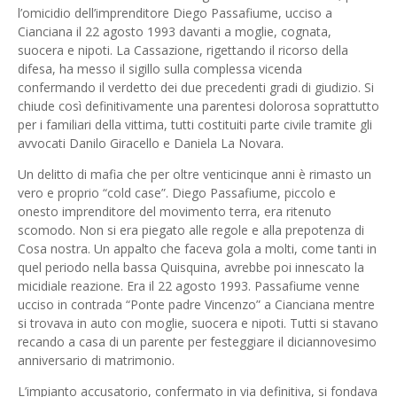
l’omicidio dell’imprenditore Diego Passafiume, ucciso a
Cianciana il 22 agosto 1993 davanti a moglie, cognata,
suocera e nipoti. La Cassazione, rigettando il ricorso della
difesa, ha messo il sigillo sulla complessa vicenda
confermando il verdetto dei due precedenti gradi di giudizio. Si
chiude così definitivamente una parentesi dolorosa soprattutto
per i familiari della vittima, tutti costituiti parte civile tramite gli
avvocati Danilo Giracello e Daniela La Novara.
Un delitto di mafia che per oltre venticinque anni è rimasto un
vero e proprio “cold case”. Diego Passafiume, piccolo e
onesto imprenditore del movimento terra, era ritenuto
scomodo. Non si era piegato alle regole e alla prepotenza di
Cosa nostra. Un appalto che faceva gola a molti, come tanti in
quel periodo nella bassa Quisquina, avrebbe poi innescato la
micidiale reazione. Era il 22 agosto 1993. Passafiume venne
ucciso in contrada “Ponte padre Vincenzo” a Cianciana mentre
si trovava in auto con moglie, suocera e nipoti. Tutti si stavano
recando a casa di un parente per festeggiare il diciannovesimo
anniversario di matrimonio.
L’impianto accusatorio, confermato in via definitiva, si fondava