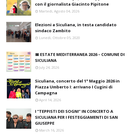
con il giornalista Giacinto Pipitone
Martedì, Agosto 04, 2026
Elezioni a Siculiana, in testa candidato
sindaco Zambito
Lunedì, Ottobre 05, 2020
📅 ESTATE MEDITERRANEA 2026 – COMUNE DI
SICULIANA
July 24, 2026
Siculiana, concerto del 1° Maggio 2026 in
Piazza Umberto I: arrivano I Cugini di
Campagna
April 14, 2026
I “TEPPISTI DEI SOGNI” IN CONCERTO A
SICULIANA PER I FESTEGGIAMENTI DI SAN
GIUSEPPE
March 16, 2026