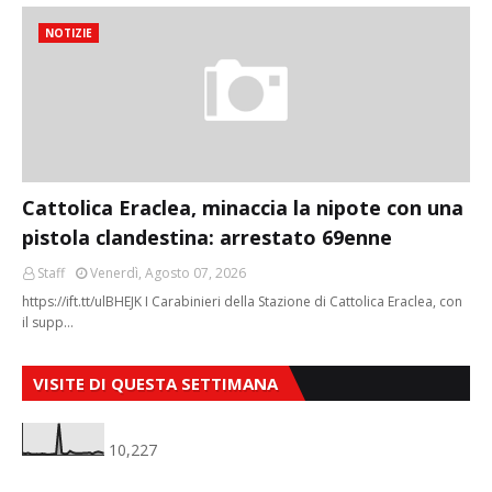
NOTIZIE
Cattolica Eraclea, minaccia la nipote con una
pistola clandestina: arrestato 69enne
Staff
Venerdì, Agosto 07, 2026
https://ift.tt/ulBHEJK I Carabinieri della Stazione di Cattolica Eraclea, con
il supp…
VISITE DI QUESTA SETTIMANA
10,227