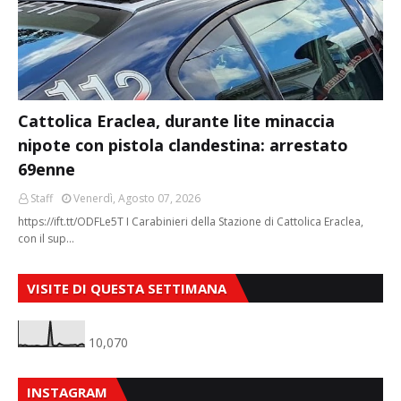
Cattolica Eraclea, durante lite minaccia
nipote con pistola clandestina: arrestato
69enne
Staff
Venerdì, Agosto 07, 2026
https://ift.tt/ODFLe5T I Carabinieri della Stazione di Cattolica Eraclea,
con il sup…
VISITE DI QUESTA SETTIMANA
10,070
INSTAGRAM