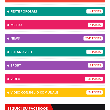
FESTE POPOLARI
14
METEO
4
NEWS
2545
SEE AND VISIT
11
SPORT
2
VIDEO
138
VIDEO CONSIGLIO COMUNALE
74
SEGUICI SU FACEBOOK