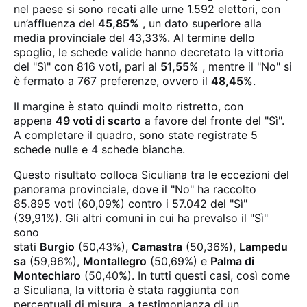
nel paese si sono recati alle urne 1.592 elettori, con
un’affluenza del
45,85%
, un dato superiore alla
media provinciale del 43,33%. Al termine dello
spoglio, le schede valide hanno decretato la vittoria
del "Sì" con 816 voti, pari al
51,55%
, mentre il "No" si
è fermato a 767 preferenze, ovvero il
48,45%
.
Il margine è stato quindi molto ristretto, con
appena
49 voti di scarto
a favore del fronte del "Sì".
A completare il quadro, sono state registrate 5
schede nulle e 4 schede bianche.
Questo risultato colloca Siculiana tra le eccezioni del
panorama provinciale, dove il "No" ha raccolto
85.895 voti (60,09%) contro i 57.042 del "Sì"
(39,91%). Gli altri comuni in cui ha prevalso il "Sì"
sono
stati
Burgio
(50,43%),
Camastra
(50,36%),
Lampedu
sa
(59,96%),
Montallegro
(50,69%) e
Palma di
Montechiaro
(50,40%). In tutti questi casi, così come
a Siculiana, la vittoria è stata raggiunta con
percentuali di misura, a testimonianza di un