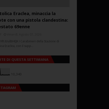
tolica Eraclea, minaccia la
ote con una pistola clandestina:
estato 69enne
f
Venerdì, Agosto 07, 2026
//ift.tt/ulBHEJK I Carabinieri della Stazione di
ica Eraclea, con il supp…
SITE DI QUESTA SETTIMANA
10,340
STAGRAM