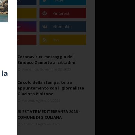
Coronavirus: messaggio del
Sindaco Zambito ai cittadini
Domenica, Novembre 22, 2020
 la
Circolo della stampa, terzo
appuntamento con il giornalista
Giacinto Pipitone
Martedì, Agosto 04, 2026
📅 ESTATE MEDITERRANEA 2026 –
COMUNE DI SICULIANA
Venerdì, Luglio 24, 2026