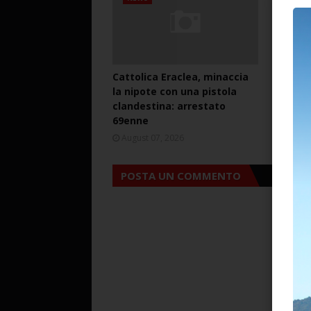
Cattolica Eraclea, minaccia
Cattoli
la nipote con una pistola
lite mi
clandestina: arrestato
pistola
69enne
arresta
August 07, 2026
August 
POSTA UN COMMENTO