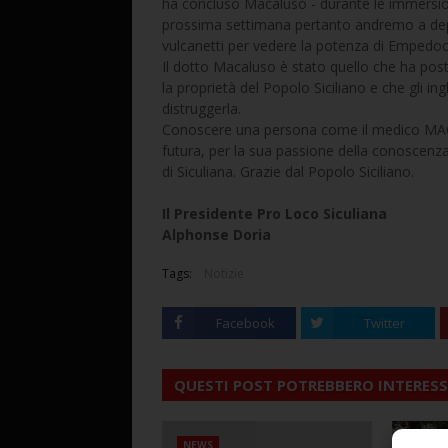
ha concluso Macaluso - durante le immersio
prossima settimana pertanto andremo a depo
vulcanetti per vedere la potenza di Empedoc
Il dotto Macaluso è stato quello che ha pos
la proprietà del Popolo Siciliano e che gli 
distruggerla.
Conoscere una persona come il medico MACA
futura, per la sua passione della conoscenza,
di Siculiana. Grazie dal Popolo Siciliano.
Il Presidente Pro Loco Siculiana
Alphonse Doria
Tags:
Notizie
Facebook
Twitter
QUESTI POST POTREBBERO INTERESS
NEWS
NEWS