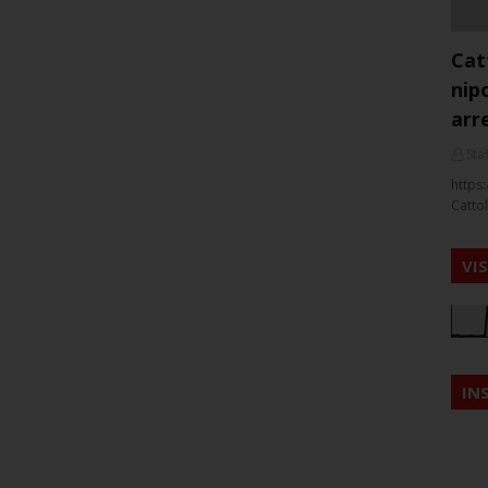
Cat
nip
arr
Staf
https:
Cattol
VI
IN