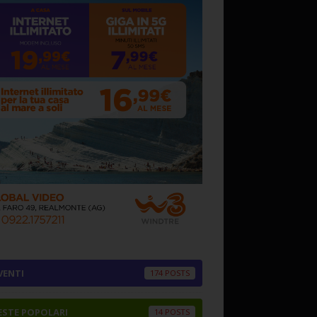
VENTI
174
ESTE POPOLARI
14