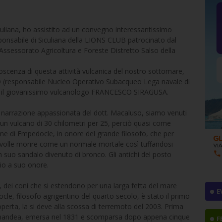
uliana, ho assistito ad un convegno interessantissimo
onsabile di Siculiana della LIONS CLUB patrocinato dal
’Assessorato Agricoltura e Foreste Distretto Salso della
oscenza di questa attività vulcanica del nostro sottomare,
responsabile Nucleo Operativo Subacqueo Lega navale di
ante il giovanissimo vulcanologo FRANCESCO SIRAGUSA.
a narrazione appassionata del dott. Macaluso, siamo venuti
 un vulcano di 30 chilometri per 25, perciò quasi come
ome di Empedocle, in onore del grande filosofo, che per
 volle morire come un normale mortale così tuffandosi
un suo sandalo divenuto di bronco. Gli antichi del posto
io a suo onore.
i, dei coni che si estendono per una larga fetta del mare
E
le, filosofo agrigentino del quarto secolo, è stato il primo
operta, la si deve alla scossa di terremoto del 2003. Prima
rdinandea, emersa nel 1831 e scomparsa dopo appena cinque
F