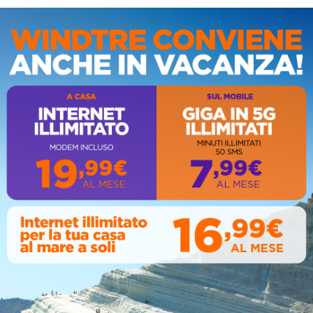
IS
ca Eraclea, durante
Circolo della stampa, terzo
naccia nipote con
appuntamento con il
 clandestina:
giornalista Giacinto Pipitone
to 69enne
August 04, 2026
07, 2026
AL