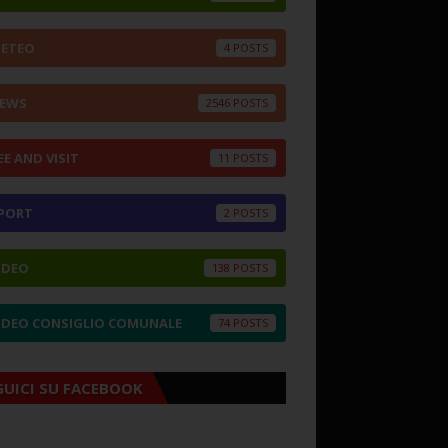
ETEO
4
EWS
2546
EE AND VISIT
11
PORT
2
IDEO
138
IDEO CONSIGLIO COMUNALE
74
GUICI SU FACEBOOK