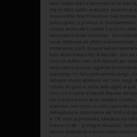
mesi. Subito dopo il terremoto di tre anni fa,
che ho fatto subito analizzare. Assieme al v
responsabile della Protezione civile Bertol
preoccupato, ci promise un finanziamento».
«Grazie anche alla Conisma e ai tecnici del
attrezzature molto sofisticate - ha continu
sonar miltibeam ad effetto tridimensionale, si
immersione, però, di nuovi vulcani nemmeno
letto alcuni manoscritti di Mercalli - dice 
sorto un dubbio. Nel 1845 Mercalli, per stabi
tanto valeva provare seguendo le coordinate 
quei tempi. Ho fatto praticamente bingo. Ho
abbiamo inviato all’interno del cono, lungo
c’erano dei pesci e anche delle alghe. A qu
cono con il nome di Mac.06 (l’iniziale del s
che si trattava però di un semplice conetto,
esplosivo, non come un cono capovolto, ma 
dell’esplosione sottomarina del 1845 o di qu
A 176 metri di profondità, Macaluso ha const
mare e coralli, - prosegue Macaluso - inoltre
Adesso Empedocle è tenuto sotto stretta oss