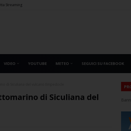
etta Streaming
VIDEO
YOUTUBE
METEO
SEGUICI SU FACEBOOK
rino di Siculiana del vulcano Empedocle
PR
ttomarino di Siculiana del
Bann