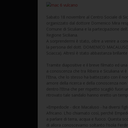
Sabato 18 novembre al Centro Sociale di Sic
organizzato dal dottore Domenico Mira resp
Comune di Siculiana e la partecipazione dell
Regione Siciliana.
A sorprendermi è stato, oltre a venire a con
la persona del dott. DOMENICO MACALUSO (
Sciacca). Altresì è stato abbastanza brill
Tramite diapositive e il breve filmato ed un
a conoscenza che tra Ribera e Siculiana vi è
l’Etna, che lo stesso ha battezzato con il n
amore della ricerca e della conoscenza non
dentro l’Etna che per rispetto scagliò fuori 
ritrovato tale sandalo hanno eretto un temp
«Empedocle - dice Macaluso - ha diversi figl
Africano. L’ho chiamato così, perché Empedoc
a parlare di terra, acqua e fuoco. Questa sc
di allora conoscevamo soltanto l’Isola Fe