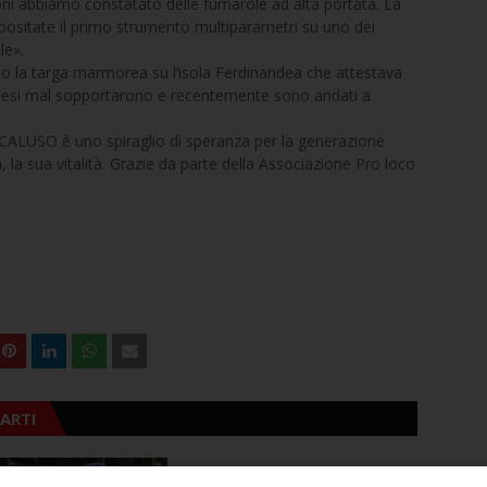
ni abbiamo constatato delle fumarole ad alta portata. La
sitate il primo strumento multiparametri su uno dei
le».
to la targa marmorea su l’isola Ferdinandea che attestava
inglesi mal sopportarono e recentemente sono andati a
LUSO è uno spiraglio di speranza per la generazione
 la sua vitalità. Grazie da parte della Associazione Pro loco
ARTI
NEWS