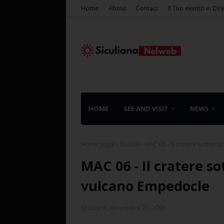
Home
About
Contact
Il Tuo evento in Dir
HOME
SEE AND VISIT
NEWS
Home page
Notizie
MAC 06 - Il cratere sottoma
MAC 06 - Il cratere so
vulcano Empedocle
Lunedì, Novembre 20, 2006