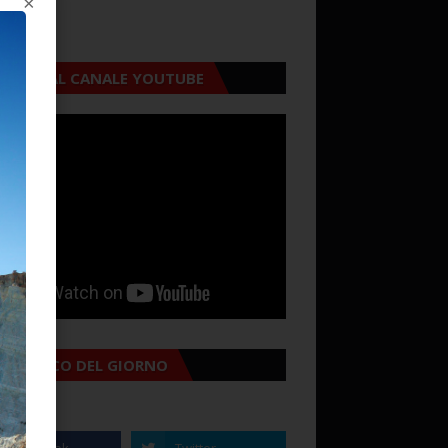
×
CRIVITI AL CANALE YOUTUBE
MANACCO DEL GIORNO