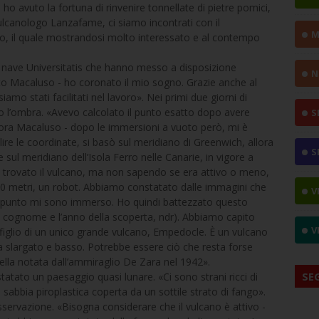
 ho avuto la fortuna di rinvenire tonnellate di pietre pomici,
ulcanologo Lanzafame, ci siamo incontrati con il
M
aso, il quale mostrandosi molto interessato e al contempo
la nave Universitatis che hanno messo a disposizione
N
ato Macaluso - ho coronato il mio sogno. Grazie anche al
amo stati facilitati nel lavoro». Nei primi due giorni di
 l’ombra. «Avevo calcolato il punto esatto dopo avere
S
ancora Macaluso - dopo le immersioni a vuoto però, mi è
lire le coordinate, si basò sul meridiano di Greenwich, allora
S
sul meridiano dell’Isola Ferro nelle Canarie, in vigore a
 trovato il vulcano, ma non sapendo se era attivo o meno,
 40 metri, un robot. Abbiamo constatato dalle immagini che
V
el punto mi sono immerso. Ho quindi battezzato questo
uo cognome e l’anno della scoperta, ndr). Abbiamo capito
V
 figlio di un unico grande vulcano, Empedocle. È un vulcano
slargato e basso. Potrebbe essere ciò che resta forse
ella notata dall’ammiraglio De Zara nel 1942».
SE
atato un paesaggio quasi lunare. «Ci sono strani ricci di
 sabbia piroplastica coperta da un sottile strato di fango».
ervazione. «Bisogna considerare che il vulcano è attivo -