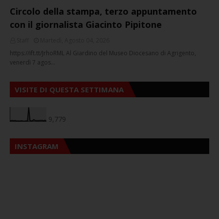
Circolo della stampa, terzo appuntamento
con il giornalista Giacinto Pipitone
Staff
Martedì, Agosto 04, 2026
https://ift.tt/JrhoRML Al Giardino del Museo Diocesano di Agrigento,
venerdì 7 agos…
VISITE DI QUESTA SETTIMANA
9,779
INSTAGRAM