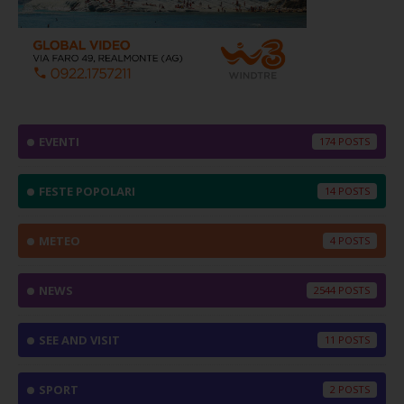
EVENTI
174
FESTE POPOLARI
14
METEO
4
NEWS
2544
SEE AND VISIT
11
SPORT
2