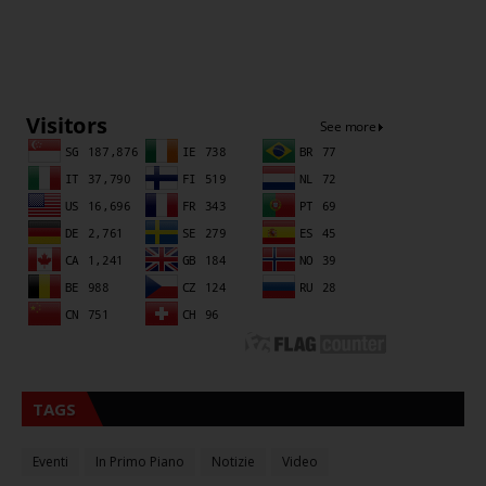
Sna
TAGS
Eventi
In Primo Piano
Notizie
Video