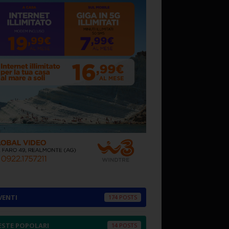
VENTI
174
ESTE POPOLARI
14