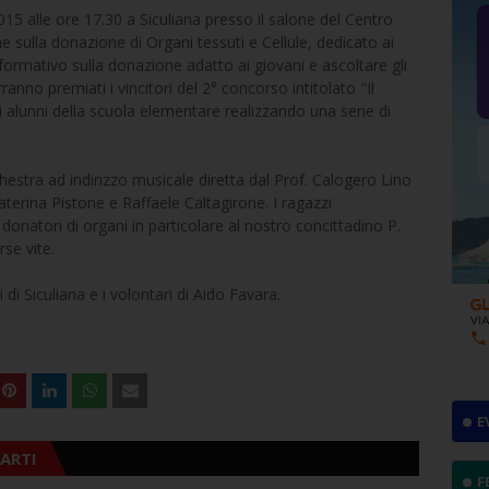
15 alle ore 17.30 a Siculiana presso il salone del Centro
e sulla donazione di Organi tessuti e Cellule, dedicato ai
formativo sulla donazione adatto ai giovani e ascoltare gli
ranno premiati i vincitori del 2° concorso intitolato "Il
li alunni della scuola elementare realizzando una serie di
estra ad indirizzo musicale diretta dal Prof. Calogero Lino
aterina Pistone e Raffaele Caltagirone. I ragazzi
 donatori di organi in particolare al nostro concittadino P.
rse vite.
i di Siculiana e i volontari di Aido Favara.
E
ARTI
F