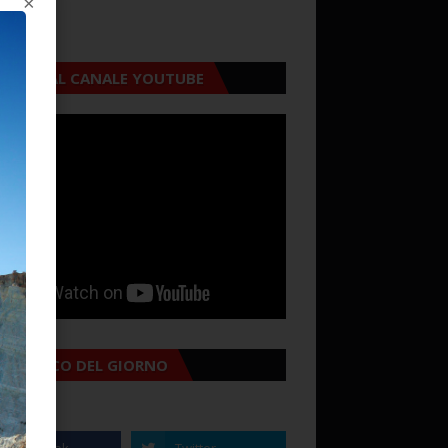
×
CRIVITI AL CANALE YOUTUBE
MANACCO DEL GIORNO