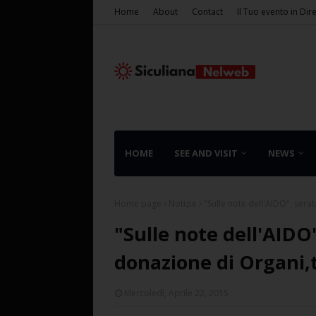
Home
About
Contact
Il Tuo evento in Dir
HOME
SEE AND VISIT
NEWS
Home page
Notizie
"Sulle note dell'AIDO", sera
"Sulle note dell'AIDO
donazione di Organi,t
Mercoledì, Aprile 22, 2015