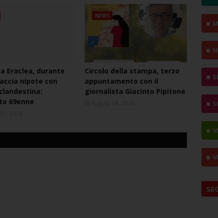
NEWS
M
N
ca Eraclea, durante
Circolo della stampa, terzo
S
naccia nipote con
appuntamento con il
 clandestina:
giornalista Giacinto Pipitone
to 69enne
August 04, 2026
S
07, 2026
V
V
SE