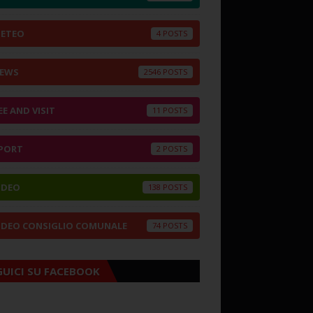
ETEO
4
EWS
2546
EE AND VISIT
11
PORT
2
IDEO
138
IDEO CONSIGLIO COMUNALE
74
GUICI SU FACEBOOK