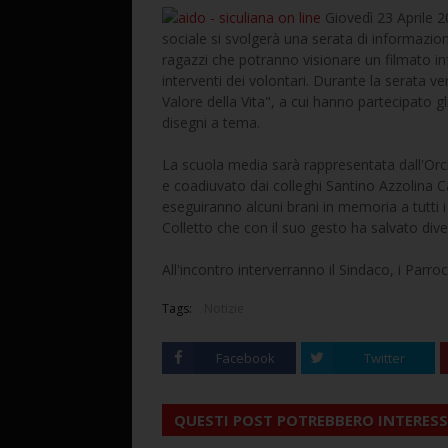
Giovedì 23 Aprile 20
sociale si svolgerà una serata di informazion
ragazzi che potranno visionare un filmato in
interventi dei volontari. Durante la serata ver
Valore della Vita", a cui hanno partecipato g
disegni a tema.
La scuola media sarà rappresentata dall'Orch
e coadiuvato dai colleghi Santino Azzolina C
eseguiranno alcuni brani in memoria a tutti i
Colletto che con il suo gesto ha salvato dive
All'incontro interverranno il Sindaco, i Parroc
Tags:
Notizie
Facebook
Twitter
QUESTI POST POTREBBERO INTERESS