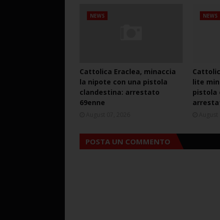
NEWS
NEWS
Cattolica Eraclea, minaccia
Cattoli
la nipote con una pistola
lite mi
clandestina: arrestato
pistola
69enne
arresta
August 07, 2026
August 
POSTA UN COMMENTO