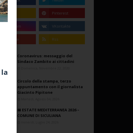
Coronavirus: messaggio del
Sindaco Zambito ai cittadini
Domenica, Novembre 22, 2020
 la
Circolo della stampa, terzo
appuntamento con il giornalista
Giacinto Pipitone
Martedì, Agosto 04, 2026
📅 ESTATE MEDITERRANEA 2026 –
COMUNE DI SICULIANA
Venerdì, Luglio 24, 2026