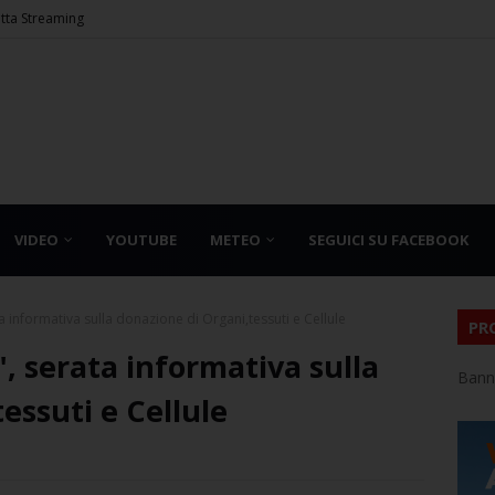
etta Streaming
VIDEO
YOUTUBE
METEO
SEGUICI SU FACEBOOK
ta informativa sulla donazione di Organi,tessuti e Cellule
PR
", serata informativa sulla
Bann
essuti e Cellule