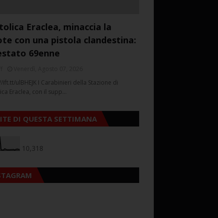
tolica Eraclea, minaccia la
ote con una pistola clandestina:
estato 69enne
f
Venerdì, Agosto 07, 2026
//ift.tt/ulBHEJK I Carabinieri della Stazione di
ica Eraclea, con il supp…
SITE DI QUESTA SETTIMANA
10,318
STAGRAM