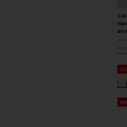
Cat
nip
arr
Staf
https:
Cattol
VI
IN