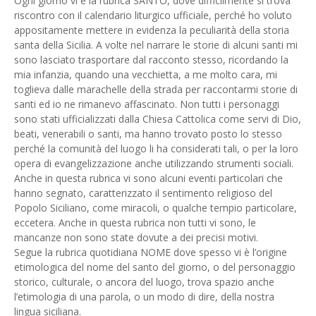
Ogni giorno vi è la rubrica SANTO, dove difficilmente si trova
riscontro con il calendario liturgico ufficiale, perché ho voluto
appositamente mettere in evidenza la peculiarità della storia
santa della Sicilia. A volte nel narrare le storie di alcuni santi mi
sono lasciato trasportare dal racconto stesso, ricordando la
mia infanzia, quando una vecchietta, a me molto cara, mi
toglieva dalle marachelle della strada per raccontarmi storie di
santi ed io ne rimanevo affascinato. Non tutti i personaggi
sono stati ufficializzati dalla Chiesa Cattolica come servi di Dio,
beati, venerabili o santi, ma hanno trovato posto lo stesso
perché la comunità del luogo li ha considerati tali, o per la loro
opera di evangelizzazione anche utilizzando strumenti sociali.
Anche in questa rubrica vi sono alcuni eventi particolari che
hanno segnato, caratterizzato il sentimento religioso del
Popolo Siciliano, come miracoli, o qualche tempio particolare,
eccetera. Anche in questa rubrica non tutti vi sono, le
mancanze non sono state dovute a dei precisi motivi.
Segue la rubrica quotidiana NOME dove spesso vi è l’origine
etimologica del nome del santo del giorno, o del personaggio
storico, culturale, o ancora del luogo, trova spazio anche
l’etimologia di una parola, o un modo di dire, della nostra
lingua siciliana.