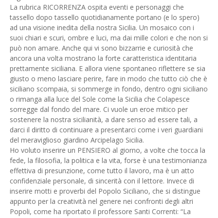
La rubrica RICORRENZA ospita eventi e personaggi che
tassello dopo tassello quotidianamente portano (e lo spero)
ad una visione inedita della nostra Sicilia. Un mosaico con i
suoi chiari e scuri, ombre e luci, ma dai mille colori e che non si
può non amare. Anche qui vi sono bizzarrie e curiosità che
ancora una volta mostrano la forte caratteristica identitaria
prettamente siciliana. E allora viene spontaneo riflettere se sia
giusto o meno lasciare perire, fare in modo che tutto ciò che è
siciliano scompaia, si sommerge in fondo, dentro ogni siciliano
o rimanga alla luce del Sole come la Sicilia che Colapesce
sorregge dal fondo del mare. Ci vuole un eroe mitico per
sostenere la nostra sicilianità, a dare senso ad essere tali, a
darci il diritto di continuare a presentarci come i veri guardiani
del meraviglioso giardino Arcipelago Sicilia.
Ho voluto inserire un PENSIERO al giorno, a volte che tocca la
fede, la filosofia, la politica e la vita, forse è una testimonianza
effettiva di presunzione, come tutto il lavoro, ma è un atto
confidenziale personale, di sincerità con il lettore. Invece di
inserire motti e proverbi del Popolo Siciliano, che si distingue
appunto per la creatività nel genere nei confronti degli altri
Popoli, come ha riportato il professore Santi Correnti: “La