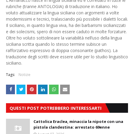
L’Almanacco nasce in lingua siciliana ed è corredato in tutte le
rubriche (tranne ANTOLOGIA) di traduzione in italiano. Ho
voluto attualizzare la lingua siciliana con argomenti a volte
modernissimi e tecnici, tralasciando più possibile i dialetti locali.
Il siciliano, in quanto lingua viva, ha dei barbarismi sicilianizzati
e dei solecismi, spero di non essere caduto in molte forzature.
Oltre ho voluto sottolineare la variabilità nell’uso della lingua
siciliana scritta quando lo stesso termine subisce un
rafforzativo espressivo di doppia consonante (pathos). La
traduzione degli scritti deve essere utile per lo studio linguistico
siciliano.
Tags:
Notizie
QUESTI POST POTREBBERO INTERESSARTI
Cattolica Eraclea, minaccia la nipote con una
pistola clandestina: arrestato 69enne