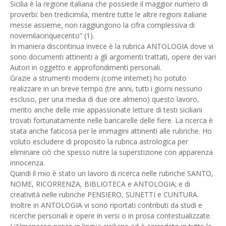
Sicilia è la regione italiana che possiede il maggior numero di
proverbi: ben tredicimila, mentre tutte le altre regioni italiane
messe assieme, non raggiungono la cifra complessiva di
novemilacinquecento” (1).
In maniera discontinua invece è la rubrica ANTOLOGIA dove vi
sono documenti attinenti a gli argomenti trattati, opere dei vari
Autori in oggetto e approfondimenti personali.
Grazie a strumenti moderni (come internet) ho potuto
realizzare in un breve tempo (tre anni, tutti i giorni nessuno
escluso, per una media di due ore almeno) questo lavoro,
merito anche delle mie appassionate letture di testi siciliani
trovati fortunatamente nelle bancarelle delle fiere. La ricerca è
stata anche faticosa per le immagini attinenti alle rubriche. Ho
voluto escludere di proposito la rubrica astrologica per
eliminare ciò che spesso nutre la superstizione con apparenza
innocenza.
Quindi il mio è stato un lavoro di ricerca nelle rubriche SANTO,
NOME, RICORRENZA, BIBLIOTECA e ANTOLOGIA; e di
creatività nelle rubriche PENSIERO, SUNETTI e CUNTURA.
Inoltre in ANTOLOGIA vi sono riportati contributi da studi e
ricerche personali e opere in versi o in prosa contestualizzate.