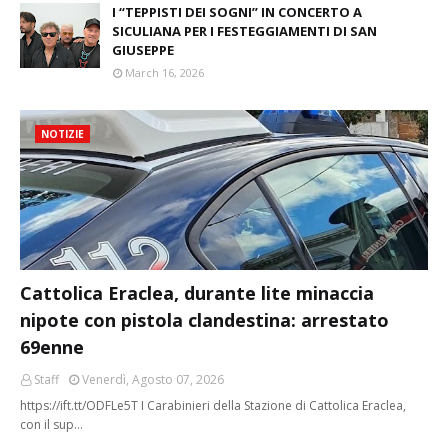
I “TEPPISTI DEI SOGNI” IN CONCERTO A
SICULIANA PER I FESTEGGIAMENTI DI SAN
GIUSEPPE
March 16, 2026
NOTIZIE
Cattolica Eraclea, durante lite minaccia
nipote con pistola clandestina: arrestato
69enne
Staff
Venerdì, Agosto 07, 2026
https://ift.tt/ODFLe5T I Carabinieri della Stazione di Cattolica Eraclea,
con il sup…