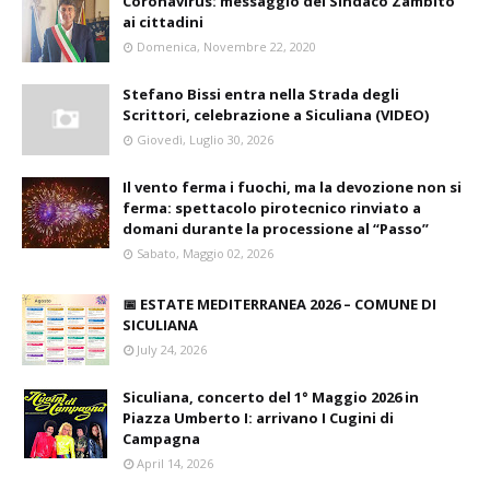
Coronavirus: messaggio del Sindaco Zambito
ai cittadini
Domenica, Novembre 22, 2020
Stefano Bissi entra nella Strada degli
Scrittori, celebrazione a Siculiana (VIDEO)
Giovedì, Luglio 30, 2026
Il vento ferma i fuochi, ma la devozione non si
ferma: spettacolo pirotecnico rinviato a
domani durante la processione al “Passo”
Sabato, Maggio 02, 2026
📅 ESTATE MEDITERRANEA 2026 – COMUNE DI
SICULIANA
July 24, 2026
Siculiana, concerto del 1° Maggio 2026 in
Piazza Umberto I: arrivano I Cugini di
Campagna
April 14, 2026