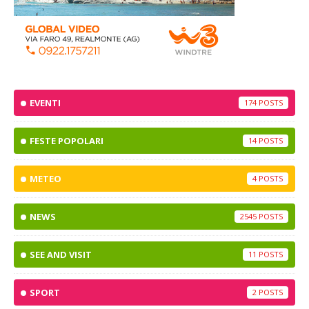
EVENTI
174
FESTE POPOLARI
14
METEO
4
NEWS
2545
SEE AND VISIT
11
SPORT
2