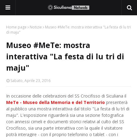
Home page
Notizie
Museo #MeTe: mostra interattiva "La festa di lu tri
di maju"
Museo #MeTe: mostra
interattiva "La festa di lu tri di
maju"
Sabato, Aprile 23, 2016
In occasione delle celebrazioni del SS Crocifisso di Siculiana il
MeTe - Museo della Memoria e del Territorio
presenterà
al pubblico una mostra interattiva dal titolo "La festa di lu trì di
maju". L'esposizione riguarderà sia una sezione fotografica
con annessi cimeli e documenti storici relativi al culto del SS
Crocifisso, sia una parte interattiva con la quale il visitatore
potrà interagire - con il proprio telefonino o tablet - con i