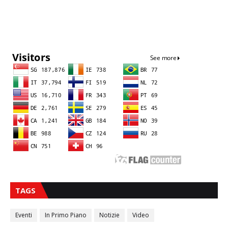
Sna
TAGS
Eventi
In Primo Piano
Notizie
Video