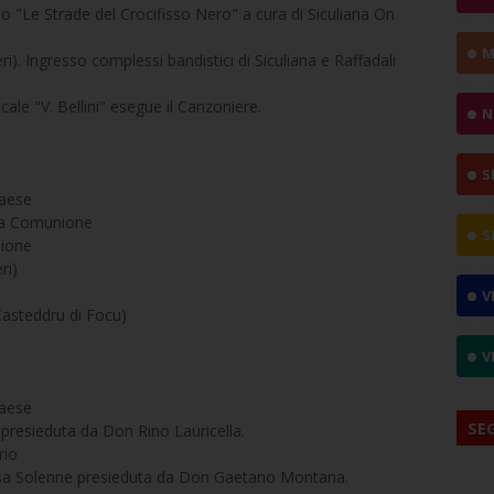
o "Le Strade del Crocifisso Nero" a cura di Siculiana On
M
). Ingresso complessi bandistici di Siculiana e Raffadali
ale "V. Bellini" esegue il Canzoniere.
N
S
paese
ima Comunione
S
nione
ri)
V
 Casteddru di Focu)
V
paese
SE
presieduta da Don Rino Lauricella.
rio
sa Solenne presieduta da Don Gaetano Montana.