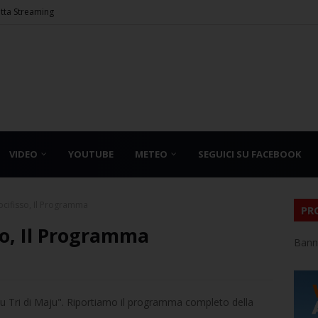
etta Streaming
VIDEO
YOUTUBE
METEO
SEGUICI SU FACEBOOK
rocifisso, Il Programma
PR
sso, Il Programma
Bann
"lu Tri di Maju". Riportiamo il programma completo della