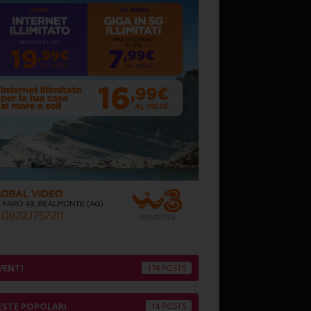
VENTI
174
ESTE POPOLARI
14