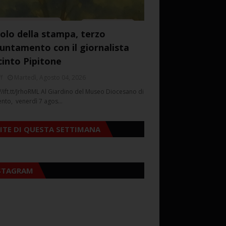
colo della stampa, terzo
untamento con il giornalista
cinto Pipitone
f
Martedì, Agosto 04, 2026
//ift.tt/JrhoRML Al Giardino del Museo Diocesano di
ento, venerdì 7 agos…
SITE DI QUESTA SETTIMANA
STAGRAM