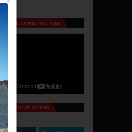
×
CRIVITI AL CANALE YOUTUBE
MANACCO DEL GIORNO