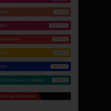
ETEO
4
EWS
2544
EE AND VISIT
11
PORT
2
IDEO
138
IDEO CONSIGLIO COMUNALE
74
GUICI SU FACEBOOK