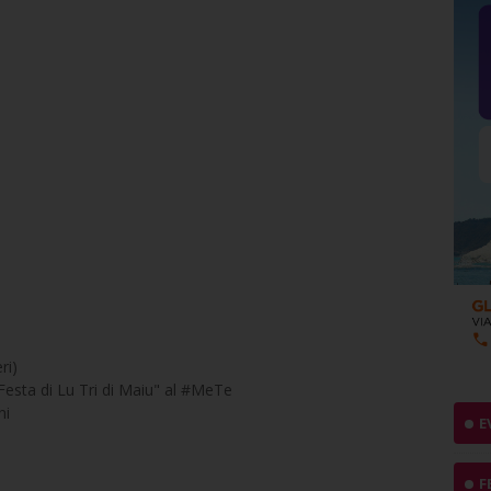
ri)
Festa di Lu Tri di Maiu" al #MeTe
ni
E
F