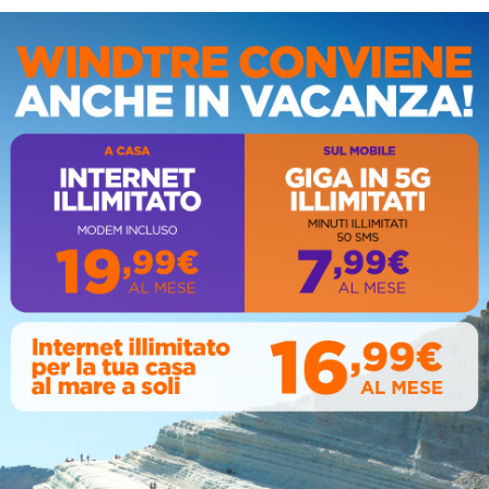
IS
9 Febbraio 2020 -
UNITA' PASTORALE, Ingresso
acre Spoglie di San
del nuovo Arciprete il 14
o da Corleone.
Ottobre
y 02, 2020
October 12, 2018
AL