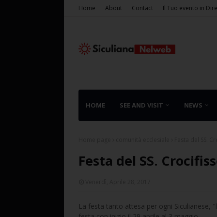
Home
About
Contact
Il Tuo evento in Dir
HOME
SEE AND VISIT
NEWS
Home page
comunità ecclesiale
Festa del SS. C
Festa del SS. Crocifi
Venerdì, Aprile 28, 2017
La festa tanto attesa per ogni Siculianese, 
festa con inizio il 29 aprile al 3 maggio.