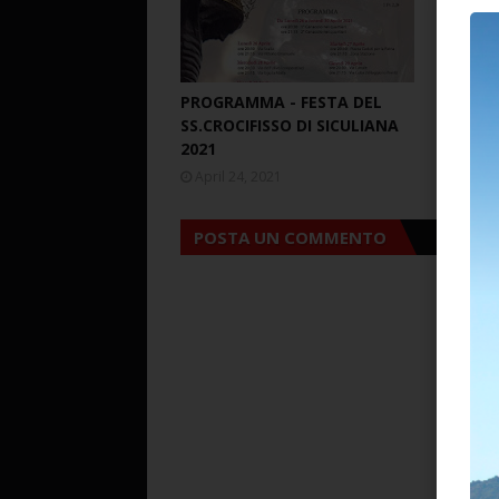
PROGRAMMA - FESTA DEL
Dal 6 a 
SS.CROCIFISSO DI SICULIANA
Visita S
2021
Bernard
April 24, 2021
Februar
POSTA UN COMMENTO