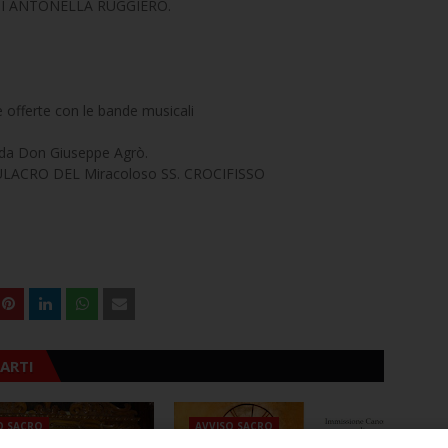
 DI ANTONELLA RUGGIERO.
e offerte con le bande musicali
 da Don Giuseppe Agrò.
IMULACRO DEL Miracoloso SS. CROCIFISSO
ARTI
O SACRO
AVVISO SACRO