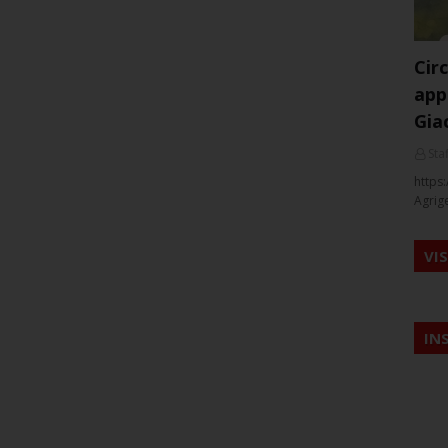
Cir
app
Gia
Staf
https:
Agrig
VI
IN