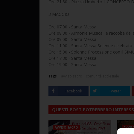
Ore 21.30 - Piazza Umberto I: CONCERTO
3 MAGGIO
Ore 07.00 - Santa Messa
Ore 08.30 - Armonie Musicali e raccolta dell
Ore 09.00 - Santa Messa
Ore 11.00 - Santa Messa Solenne celebrata
Ore 15.00 - Solenne Processione con il S
Ore 17.30 - Santa Messa
Ore 19.00 - Santa Messa
Tags:
avviso sacro
comunità ecclesiale
Facebook
Twitter
QUESTI POST POTREBBERO INTERESS
AVVISO SACRO
AVVIS