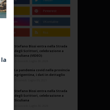
Stefano Bissi entra nella Strada
degli Scrittori, celebrazione a
Siculiana (VIDEO)
 la
Giovedì, Luglio 30, 2026
La pandemia covid nella provincia
agrigentina, i dati in dettaglio
Lunedì, Luglio 05, 2021
Stefano Bissi entra nella Strada
degli Scrittori, celebrazione a
Siculiana
Giovedì, Luglio 30, 2026