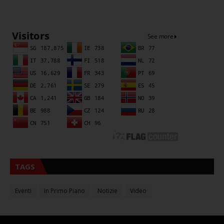
Sna
TAGS
Eventi
In Primo Piano
Notizie
Video