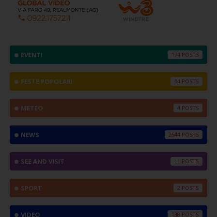
EVENTI
174
FESTE POPOLARI
14
METEO
4
NEWS
2544
SEE AND VISIT
11
SPORT
2
VIDEO
138