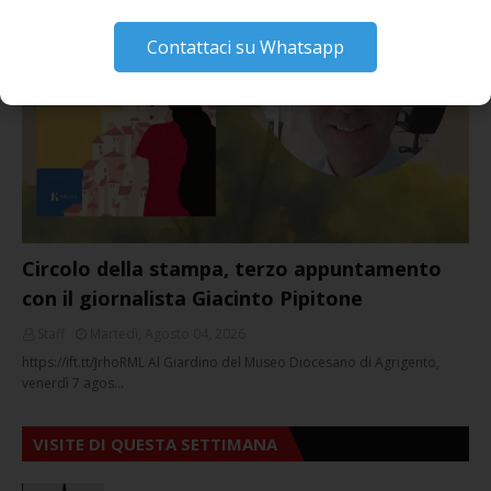
GIUSEPPE
March 16, 2026
Contattaci su Whatsapp
NOTIZIE
Circolo della stampa, terzo appuntamento
con il giornalista Giacinto Pipitone
Staff
Martedì, Agosto 04, 2026
https://ift.tt/JrhoRML Al Giardino del Museo Diocesano di Agrigento,
venerdì 7 agos…
VISITE DI QUESTA SETTIMANA