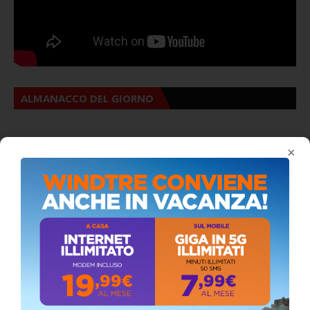
ALMANACCO DEL GIORNO
×
Stefano Bissi entra nella Strada degli
Scrittori, celebrazione a Siculiana (VIDEO)