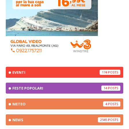
EVENTI
174
FESTE POPOLARI
14
METEO
4
NEWS
2545