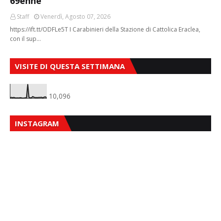
69enne
Staff
Venerdì, Agosto 07, 2026
https://ift.tt/ODFLe5T I Carabinieri della Stazione di Cattolica Eraclea,
con il sup…
VISITE DI QUESTA SETTIMANA
10,096
INSTAGRAM