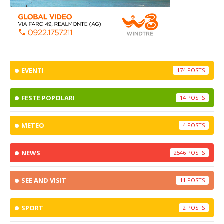
EVENTI
174
FESTE POPOLARI
14
METEO
4
NEWS
2546
SEE AND VISIT
11
SPORT
2