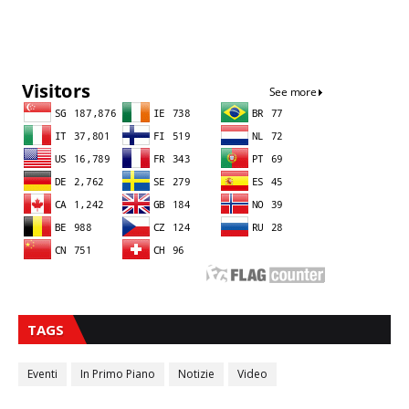
Sna
TAGS
Eventi
In Primo Piano
Notizie
Video