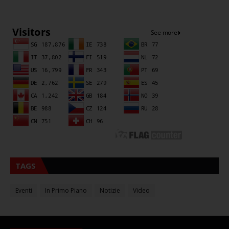
Sna
TAGS
Eventi
In Primo Piano
Notizie
Video