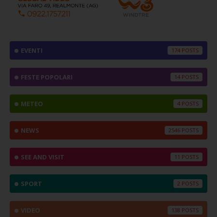
EVENTI
174
FESTE POPOLARI
14
METEO
4
NEWS
2546
SEE AND VISIT
11
SPORT
2
VIDEO
138