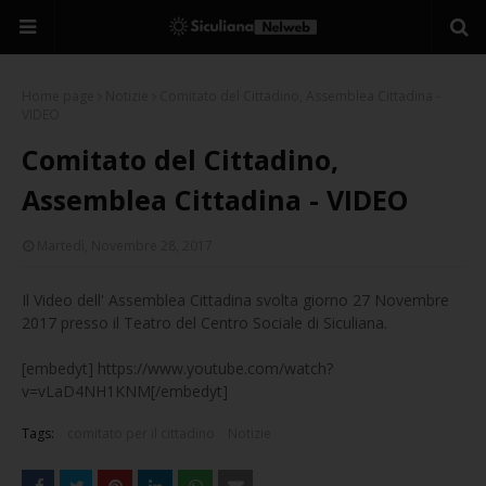
Home page
Notizie
Comitato del Cittadino, Assemblea Cittadina -
VIDEO
Comitato del Cittadino,
Assemblea Cittadina - VIDEO
Martedì, Novembre 28, 2017
Il Video dell' Assemblea Cittadina svolta giorno 27 Novembre
2017 presso il Teatro del Centro Sociale di Siculiana.
[embedyt] https://www.youtube.com/watch?
v=vLaD4NH1KNM[/embedyt]
Tags:
comitato per il cittadino
Notizie