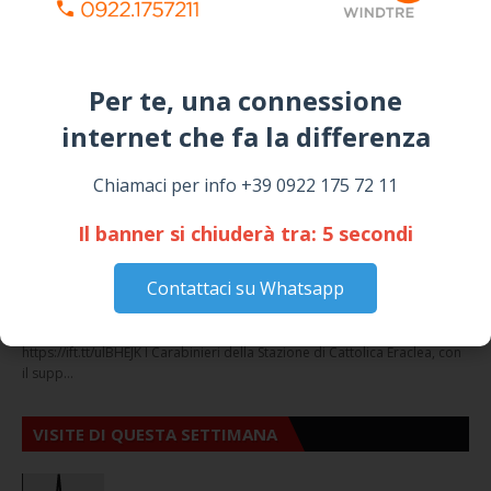
March 16, 2026
NOTIZIE
Per te, una connessione
internet che fa la differenza​
Chiamaci per info +39 0922 175 72 11
Il banner si chiuderà tra:
4
secondi
Cattolica Eraclea, minaccia la nipote con una
pistola clandestina: arrestato 69enne
Contattaci su Whatsapp
Staff
Venerdì, Agosto 07, 2026
https://ift.tt/ulBHEJK I Carabinieri della Stazione di Cattolica Eraclea, con
il supp…
VISITE DI QUESTA SETTIMANA