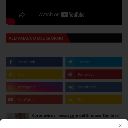
ALMANACCO DEL GIORNO
Coronavirus: messaggio del Sindaco Zambito
ai cittadini
×
Domenica, Novembre 22, 2020