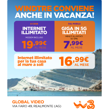
Circolo della stampa, terzo appuntamento
con il giornalista Giacinto Pipitone
Martedì, Agosto 04, 2026
📅 ESTATE MEDITERRANEA 2026 – COMUNE DI
SICULIANA
Venerdì, Luglio 24, 2026
📅 ESTATE MEDITERRANEA 2026 – COMUNE DI
SICULIANA
July 24, 2026
Siculiana, concerto del 1° Maggio 2026 in
Piazza Umberto I: arrivano I Cugini di
Campagna
April 14, 2026
I “TEPPISTI DEI SOGNI” IN CONCERTO A
SICULIANA PER I FESTEGGIAMENTI DI SAN
GIUSEPPE