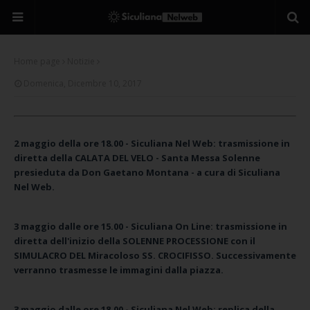
Home page
Notizie
Domenica, Dicembre 10, 2017
2 maggio della ore 18.00 -
Siculiana Nel Web: trasmissione in
diretta della CALATA DEL VELO - Santa Messa Solenne
presieduta da Don Gaetano Montana - a cura di Siculiana
Nel Web.
3 maggio dalle ore 15.00 -
Siculiana On Line: trasmissione in
diretta dell'inizio della SOLENNE PROCESSIONE con il
SIMULACRO DEL Miracoloso SS. CROCIFISSO. Successivamente
verranno trasmesse le immagini dalla piazza.
3 maggio dalle ore 18.00 -
Siculiana Nel Web: replica della