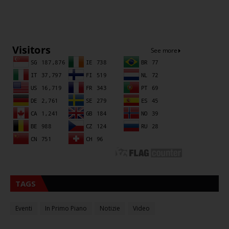
Sna
TAGS
Eventi
In Primo Piano
Notizie
Video