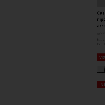
Cat
nip
arr
Staf
https:
Cattol
VI
IN