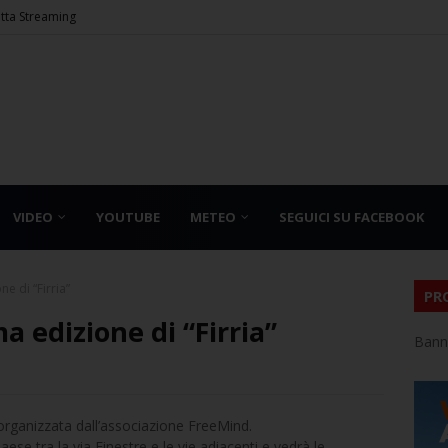
etta Streaming
VIDEO
YOUTUBE
METEO
SEGUICI SU FACEBOOK
ne di “Firria”
PR
ma edizione di “Firria”
Bann
 organizzata dall’associazione FreeMind.
aese tra la via Finestre e le vie adiacenti e vedrà le