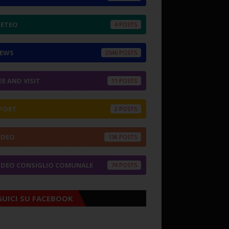
ETEO
4
EWS
2546
EE AND VISIT
11
PORT
2
IDEO
138
IDEO CONSIGLIO COMUNALE
74
GUICI SU FACEBOOK