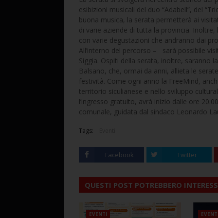
esibizioni musicali del duo “Adabell”, del “Tri
buona musica, la serata permetterà ai visitat
di varie aziende di tutta la provincia. Inoltr
con varie degustazioni che andranno dai prodotti
All’interno del percorso – sarà possibile vis
Siggia. Ospiti della serata, inoltre, saranno
Balsano, che, ormai da anni, allieta le serate 
festività. Come ogni anno la FreeMind, anch
territorio siculianese e nello sviluppo cultur
l’ingresso gratuito, avrà inizio dalle ore 20
comunale, guidata dal sindaco Leonardo Laur
Tags:
Eventi
Facebook
Twitter
QUESTI POST POTREBBERO INTERESS
EVENTI
EVENT