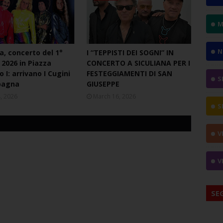
M
N
a, concerto del 1°
I “TEPPISTI DEI SOGNI” IN
2026 in Piazza
CONCERTO A SICULIANA PER I
 I: arrivano I Cugini
FESTEGGIAMENTI DI SAN
S
pagna
GIUSEPPE
4, 2026
March 16, 2026
S
V
V
SE