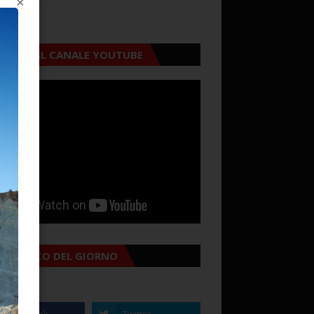
×
CRIVITI AL CANALE YOUTUBE
MANACCO DEL GIORNO