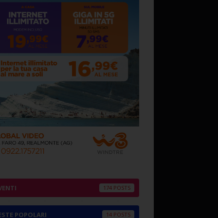
VENTI
174
ESTE POPOLARI
14