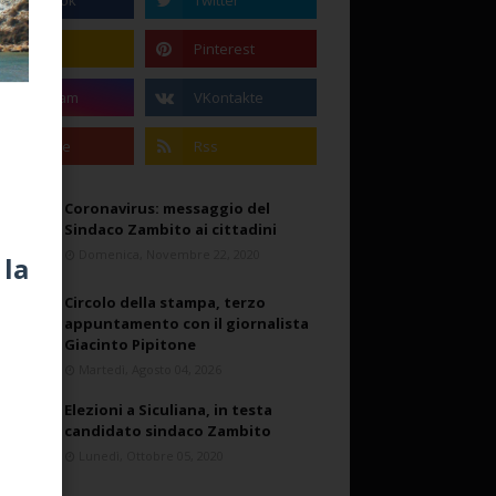
Coronavirus: messaggio del
Sindaco Zambito ai cittadini
Domenica, Novembre 22, 2020
 la
Circolo della stampa, terzo
appuntamento con il giornalista
Giacinto Pipitone
Martedì, Agosto 04, 2026
Elezioni a Siculiana, in testa
candidato sindaco Zambito
Lunedì, Ottobre 05, 2020