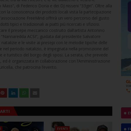
o Mass”, di Federico Doria e dei DJ nisseni “33giri”. Oltre alla
ori la conoscenza dei prodotti locali vista la partecipazione
e, l’associazione FreeMind offrirà un vero percorso del gusto
 tipici e tradizionali ai piatti più ricercati e sfiziosi.
itare il presepe meccanico costruito dall’artista Antonino
 la “Nannaredda ACSI”, guidata dal presidente Salvatore
natalizie e le visite ai presepi con le melodie tipiche delle
e nel periodo natalizio, è impegnata nella promozione del
ale e turistico del borgo degli sposi. La serata, che prevede
.00, ed è organizzata in collaborazione con l’Amministrazione
icella, che patrocina l’evento.
ARTI
E
F
I
EVENTI