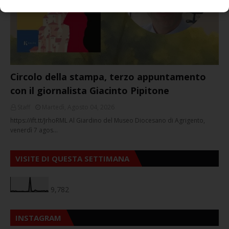
Circolo della stampa, terzo appuntamento
con il giornalista Giacinto Pipitone
Staff
Martedì, Agosto 04, 2026
https://ift.tt/JrhoRML Al Giardino del Museo Diocesano di Agrigento,
venerdì 7 agos…
VISITE DI QUESTA SETTIMANA
9,782
INSTAGRAM