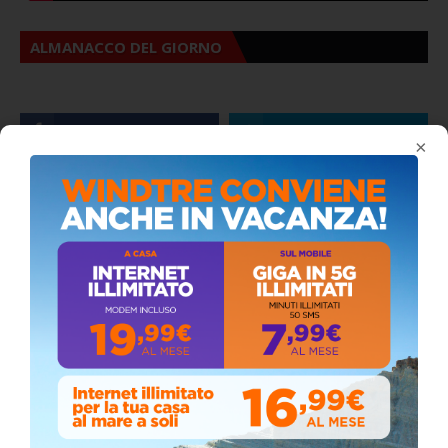
ALMANACCO DEL GIORNO
×
Stefano Bissi entra nella Strada degli
Scrittori, celebrazione a Siculiana (VIDEO)
Giovedì, Luglio 30, 2026
La pandemia covid nella provincia agrigentina,
i dati in dettaglio
Lunedì, Luglio 05, 2021