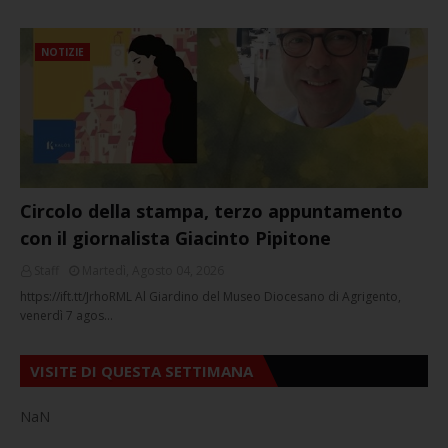
NOTIZIE
Circolo della stampa, terzo appuntamento
con il giornalista Giacinto Pipitone
Staff
Martedì, Agosto 04, 2026
https://ift.tt/JrhoRML Al Giardino del Museo Diocesano di Agrigento,
venerdì 7 agos…
VISITE DI QUESTA SETTIMANA
NaN