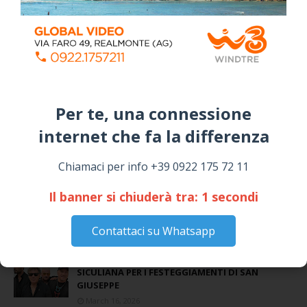
Per te, una connessione
internet che fa la differenza​
📅 ESTATE MEDITERRANEA 2026 – COMUNE DI
SICULIANA
July 24, 2026
Chiamaci per info +39 0922 175 72 11
Siculiana, concerto del 1° Maggio 2026 in
Il banner si chiuderà tra:
1
secondi
Piazza Umberto I: arrivano I Cugini di
Campagna
Contattaci su Whatsapp
April 14, 2026
I “TEPPISTI DEI SOGNI” IN CONCERTO A
SICULIANA PER I FESTEGGIAMENTI DI SAN
GIUSEPPE
March 16, 2026