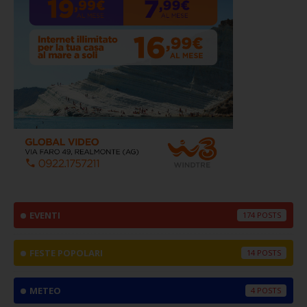
EVENTI
174
FESTE POPOLARI
14
METEO
4