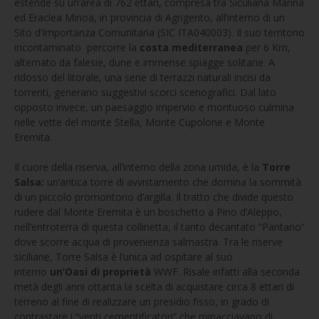
estende su un’area di 762 ettari, compresa tra Siculiana Marina
ed Eraclea Minoa, in provincia di Agrigento, all’interno di un
Sito d’Importanza Comunitaria (SIC ITA040003). Il suo territorio
incontaminato percorre la
costa mediterranea
per 6 Km,
alternato da falesie, dune e immense spiagge solitarie. A
ridosso del litorale, una serie di terrazzi naturali incisi da
torrenti, generano suggestivi scorci scenografici. Dal lato
opposto invece, un paesaggio impervio e montuoso culmina
nelle vette del monte Stella, Monte Cupolone e Monte
Eremita.
Il cuore della riserva, all’interno della zona umida, è la
Torre
Salsa:
un’antica torre di avvistamento che domina la sommità
di un piccolo promontorio d’argilla. Il tratto che divide questo
rudere dal Monte Eremita è un boschetto a Pino d’Aleppo,
nell’entroterra di questa collinetta, il tanto decantato “Pantano”
dove scorre acqua di provenienza salmastra. Tra le riserve
siciliane, Torre Salsa è l’unica ad ospitare al suo
interno
un’Oasi di proprietà
WWF. Risale infatti alla seconda
metà degli anni ottanta la scelta di acquistare circa 8 ettari di
terreno al fine di realizzare un presidio fisso, in grado di
contrastare i “venti cementificatori” che minacciavano di