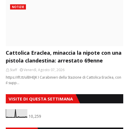
NOTIZIE
Cattolica Eraclea, minaccia la nipote con una
pistola clandestina: arrestato 69enne
Staff
Venerdì, Agosto 07, 2026
https://ift.tt/ulBHEJK I Carabinieri della Stazione di Cattolica Eraclea, con
il supp…
VISITE DI QUESTA SETTIMANA
10,259