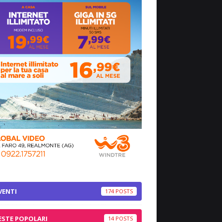
VENTI
174
ESTE POPOLARI
14