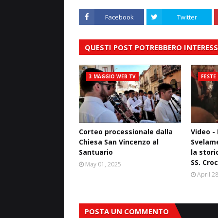
Facebook
Twitter
QUESTI POST POTREBBERO INTERESS
3 MAGGIO WEB TV
FESTE
Corteo processionale dalla
Video - 
Chiesa San Vincenzo al
Svelame
Santuario
la stori
SS. Croc
May 01, 2025
April 2
POSTA UN COMMENTO