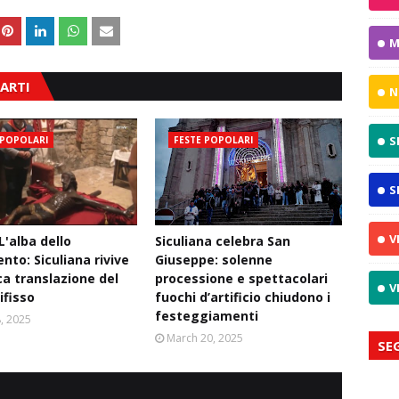
M
ARTI
N
S
 POPOLARI
FESTE POPOLARI
S
V
L'alba dello
Siculiana celebra San
nto: Siculiana rivive
Giuseppe: solenne
ca translazione del
processione e spettacolari
V
ifisso
fuochi d’artificio chiudono i
festeggiamenti
8, 2025
March 20, 2025
SE