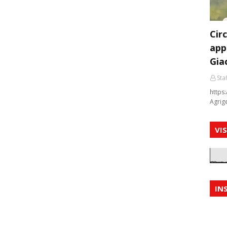
Cir
app
Gia
Staf
https:
Agrig
VI
IN