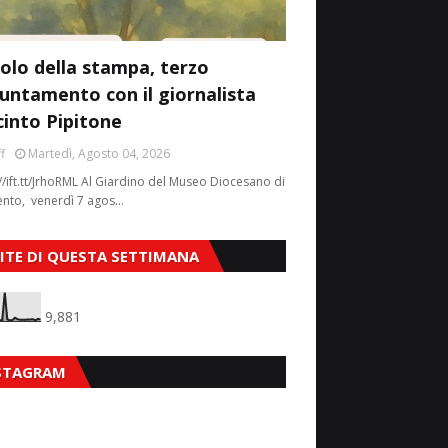
colo della stampa, terzo
untamento con il giornalista
cinto Pipitone
f
Martedì, Agosto 04, 2026
//ift.tt/JrhoRML Al Giardino del Museo Diocesano di
ento, venerdì 7 agos…
SITE DI QUESTA SETTIMANA
9,881
STAGRAM