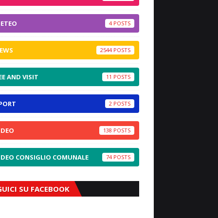
ETEO
4
EWS
2544
EE AND VISIT
11
PORT
2
IDEO
138
IDEO CONSIGLIO COMUNALE
74
GUICI SU FACEBOOK